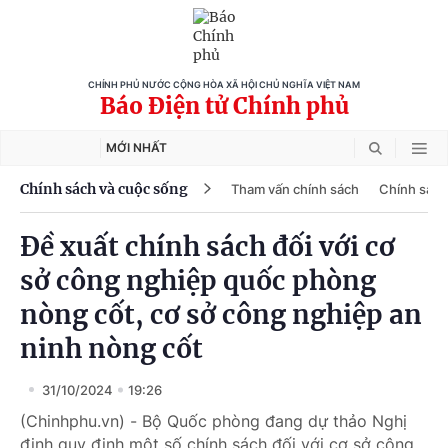
CHÍNH PHỦ NƯỚC CỘNG HÒA XÃ HỘI CHỦ NGHĨA VIỆT NAM
Báo Điện tử Chính phủ
MỚI NHẤT
Chính sách và cuộc sống
Tham vấn chính sách
Chính sách
Đề xuất chính sách đối với cơ
sở công nghiệp quốc phòng
nòng cốt, cơ sở công nghiệp an
ninh nòng cốt
31/10/2024
19:26
(Chinhphu.vn) - Bộ Quốc phòng đang dự thảo Nghị
định quy định một số chính sách đối với cơ sở công