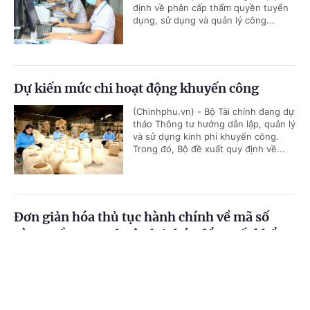
định về phân cấp thẩm quyền tuyển
dụng, sử dụng và quản lý công...
Dự kiến mức chi hoạt động khuyến công
(Chinhphu.vn) - Bộ Tài chính đang dự
thảo Thông tư hướng dẫn lập, quản lý
và sử dụng kinh phí khuyến công.
Trong đó, Bộ đề xuất quy định về...
Đơn giản hóa thủ tục hành chính về mã số
vùng trồng, tạo thuận lợi thúc đẩy xuất khẩu
nông sản
Cổng TTĐT Chính phủ
English
中文
(Chinhphu.vn) - Bộ Nông nghiệp và
Môi trường đang lấy ý kiến đối với dự
Trang chủ
Media
Tin nóng
Thông tin
thảo Nghị quyết của Chính phủ về