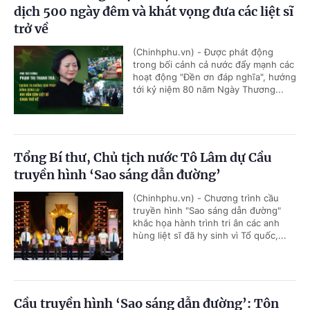
dịch 500 ngày đêm và khát vọng đưa các liệt sĩ
trở về
(Chinhphu.vn) - Được phát động
trong bối cảnh cả nước đẩy mạnh các
hoạt động "Đền ơn đáp nghĩa", hướng
tới kỷ niệm 80 năm Ngày Thương...
Tổng Bí thư, Chủ tịch nước Tô Lâm dự Cầu
truyền hình ‘Sao sáng dẫn đường’
(Chinhphu.vn) - Chương trình cầu
truyền hình "Sao sáng dẫn đường"
khắc họa hành trình tri ân các anh
hùng liệt sĩ đã hy sinh vì Tổ quốc,...
Cầu truyền hình ‘Sao sáng dẫn đường’: Tôn