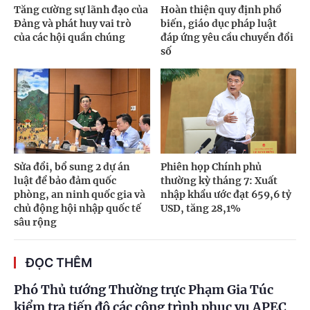
Tăng cường sự lãnh đạo của
Hoàn thiện quy định phổ
Đảng và phát huy vai trò
biến, giáo dục pháp luật
của các hội quần chúng
đáp ứng yêu cầu chuyển đổi
số
Sửa đổi, bổ sung 2 dự án
Phiên họp Chính phủ
luật để bảo đảm quốc
thường kỳ tháng 7: Xuất
phòng, an ninh quốc gia và
nhập khẩu ước đạt 659,6 tỷ
chủ động hội nhập quốc tế
USD, tăng 28,1%
sâu rộng
ĐỌC THÊM
Phó Thủ tướng Thường trực Phạm Gia Túc
kiểm tra tiến độ các công trình phục vụ APEC