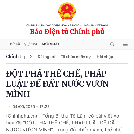
CHÍNH PHỦ NƯỚC CỘNG HÒA XÃ HỘI CHỦ NGHĨA VIỆT NAM
Báo Điện tử Chính phủ
Thứ sáu,
7/8/2026
MỚI NHẤT
Chính trị
Đối ngoại
Tổ chức nhân sự
Hội nhập
ĐỘT PHÁ THỂ CHẾ, PHÁP
LUẬT ĐỂ ĐẤT NƯỚC VƯƠN
MÌNH
04/05/2025
17:22
(Chinhphu.vn) - Tổng Bí thư Tô Lâm có bài viết với
tiêu đề "ĐỘT PHÁ THỂ CHẾ, PHÁP LUẬT ĐỂ ĐẤT
NƯỚC VƯƠN MÌNH". Trong đó nhấn mạnh, thể chế,