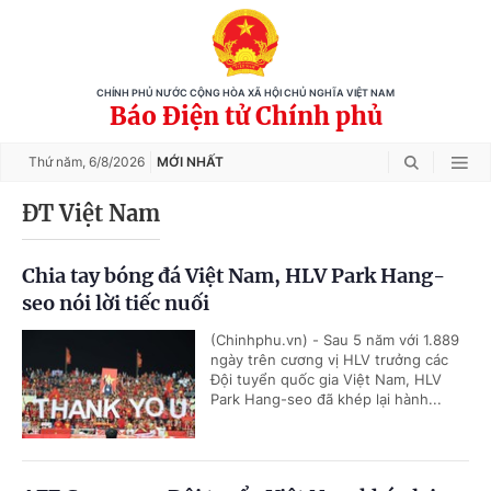
CHÍNH PHỦ NƯỚC CỘNG HÒA XÃ HỘI CHỦ NGHĨA VIỆT NAM
Báo Điện tử Chính phủ
Thứ năm,
6/8/2026
MỚI NHẤT
ĐT Việt Nam
Chia tay bóng đá Việt Nam, HLV Park Hang-
seo nói lời tiếc nuối
(Chinhphu.vn) - Sau 5 năm với 1.889
ngày trên cương vị HLV trưởng các
Đội tuyển quốc gia Việt Nam, HLV
Park Hang-seo đã khép lại hành...