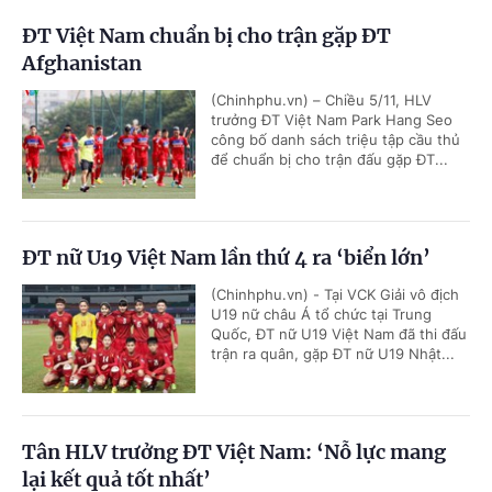
ĐT Việt Nam chuẩn bị cho trận gặp ĐT
Afghanistan
(Chinhphu.vn) – Chiều 5/11, HLV
trưởng ĐT Việt Nam Park Hang Seo
công bố danh sách triệu tập cầu thủ
để chuẩn bị cho trận đấu gặp ĐT...
ĐT nữ U19 Việt Nam lần thứ 4 ra ‘biển lớn’
(Chinhphu.vn) - Tại VCK Giải vô địch
U19 nữ châu Á tổ chức tại Trung
Quốc, ĐT nữ U19 Việt Nam đã thi đấu
trận ra quân, gặp ĐT nữ U19 Nhật...
Tân HLV trưởng ĐT Việt Nam: ‘Nỗ lực mang
lại kết quả tốt nhất’