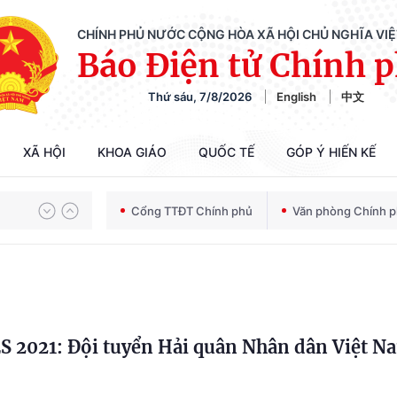
CHÍNH PHỦ NƯỚC CỘNG HÒA XÃ HỘI CHỦ NGHĨA VI
Báo Điện tử Chính 
Thứ sáu, 7/8/2026
English
中文
XÃ HỘI
KHOA GIÁO
QUỐC TẾ
GÓP Ý HIẾN KẾ
Chiến dịch 500 ngày đêm tìm kiếm, quy tập và xác định danh tính hài cốt liệt sĩ
Cổng TTĐT Chính phủ
Văn phòng Chính 
Bảo vệ nền tảng tư tưởng của Đảng trong kỷ nguyên phát triển mới
2021: Đội tuyển Hải quân Nhân dân Việt N
Chiến dịch 500 ngày đêm tìm kiếm, quy tập và xác định danh tính hài cốt liệt sĩ