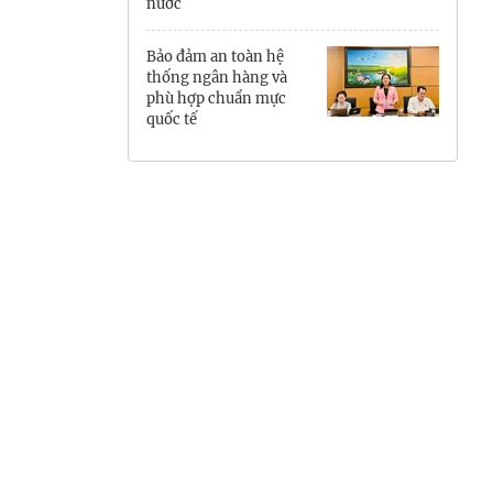
nước
Hưng Yên
Bảo đảm an toàn hệ
Hải Phòng
thống ngân hàng và
phù hợp chuẩn mực
quốc tế
Khánh Hòa
Lai Châu
Lào Cai
Lâm Đồng
Lạng Sơn
Nghệ An
Ninh Bình
Phú Thọ