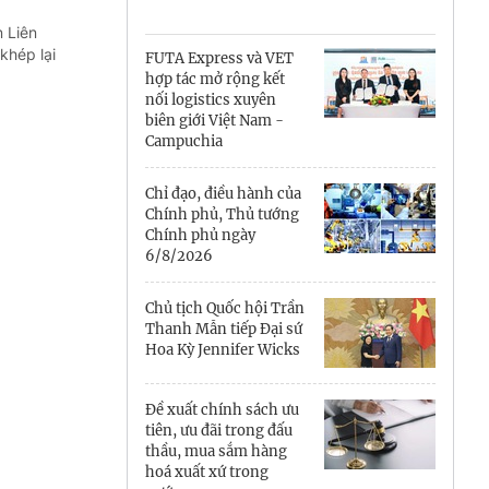
Cà Mau
 Liên
Cần Thơ
khép lại
FUTA Express và VET
hợp tác mở rộng kết
Điện Biên
nối logistics xuyên
biên giới Việt Nam -
Đà Nẵng
Campuchia
Đắk Lắk
Chỉ đạo, điều hành của
Chính phủ, Thủ tướng
Đồng Nai
Chính phủ ngày
6/8/2026
Đồng Tháp
Chủ tịch Quốc hội Trần
Gia Lai
Thanh Mẫn tiếp Đại sứ
Hoa Kỳ Jennifer Wicks
Hà Nội
Đề xuất chính sách ưu
Hồ Chí Minh
tiên, ưu đãi trong đấu
thầu, mua sắm hàng
Hà Tĩnh
hoá xuất xứ trong