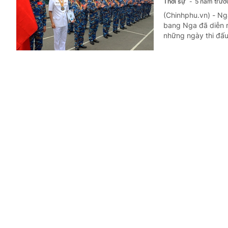
Thời sự
5 năm trướ
(Chinhphu.vn) - Ng
bang Nga đã diễn r
những ngày thi đấu 