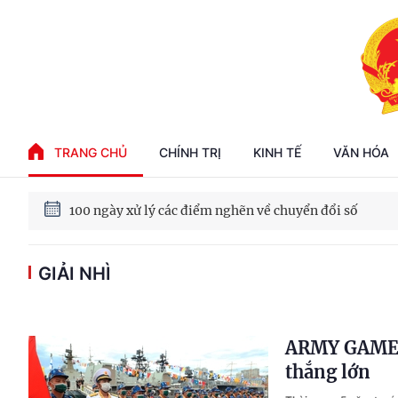
Phát triển kinh tế nhà nước trong kỷ nguyên mới
TRANG CHỦ
CHÍNH TRỊ
KINH TẾ
VĂN HÓA
100 ngày xử lý các điểm nghẽn về chuyển đổi số
GIẢI NHÌ
Phát triển nhà ở cho thuê - Trụ cột chiến lược, lâu dài
Phát triển kinh tế nhà nước trong kỷ nguyên mới
ARMY GAMES 
thắng lớn