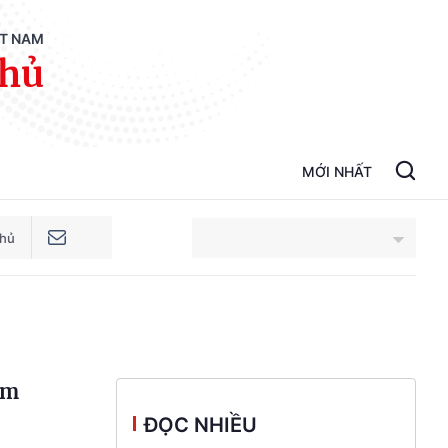
ỆT NAM
phủ
MỚI NHẤT
phủ
An Giang
Bắc Ninh
am
Cao Bằng
ĐỌC NHIỀU