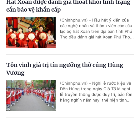
Hát Xoan được đánh giá thoát khỏi tình trạng
cần bảo vệ khẩn cấp
(Chinhphu.vn) - Hầu hết ý kiến của
các nghệ nhân và thành viên các câu
lạc bộ hát Xoan trên địa bàn tỉnh Phú
Thọ đều đánh giá hát Xoan Phú Thọ...
Tôn vinh giá trị tín ngưỡng thờ cúng Hùng
Vương
(Chinhphu.vn) - Nghi lễ rước kiệu về
Đền Hùng trong ngày Giỗ Tổ là nghi
lễ truyền thống được duy trì, bảo tồn
hàng nghìn năm nay, thể hiện tính...