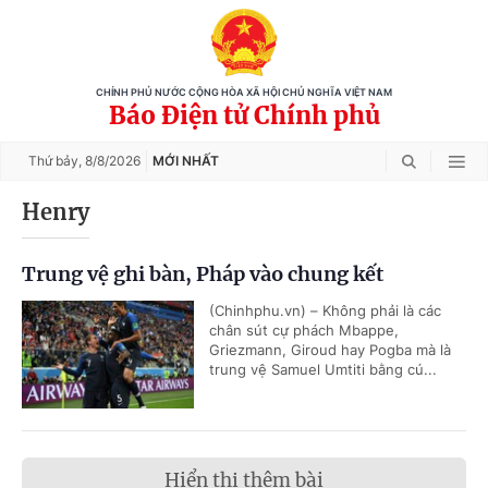
CHÍNH PHỦ NƯỚC CỘNG HÒA XÃ HỘI CHỦ NGHĨA VIỆT NAM
Báo Điện tử Chính phủ
Thứ bảy,
8/8/2026
MỚI NHẤT
Henry
Trung vệ ghi bàn, Pháp vào chung kết
(Chinhphu.vn) – Không phải là các
chân sút cự phách Mbappe,
Griezmann, Giroud hay Pogba mà là
trung vệ Samuel Umtiti bằng cú...
Hiển thị thêm bài