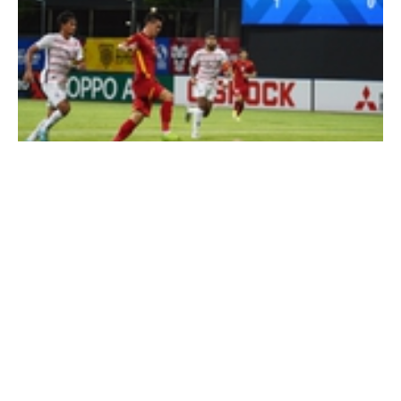
Cổng TTĐT Chính phủ
English
中文
AFF Cup 2020: Việt Nam gặp ‘đại kình địch’ ở bán kết
Thể thao -
5 năm trước
Trang chủ
Media
Tin nóng
Thông tin
Chuyên mục
CHÍNH TRỊ
KINH TẾ
VĂN HÓA
XÃ HỘI