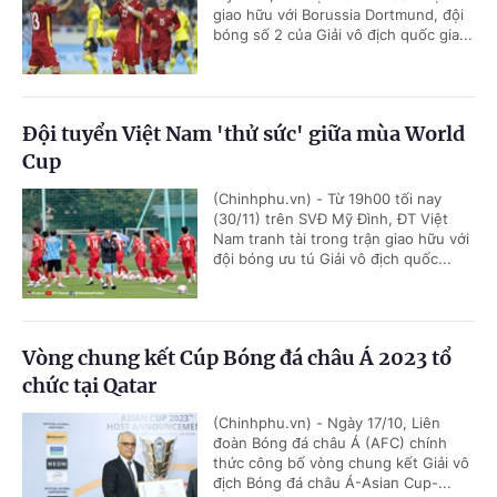
giao hữu với Borussia Dortmund, đội
bóng số 2 của Giải vô địch quốc gia...
Đội tuyển Việt Nam 'thử sức' giữa mùa World
Cup
(Chinhphu.vn) - Từ 19h00 tối nay
(30/11) trên SVĐ Mỹ Đình, ĐT Việt
Nam tranh tài trong trận giao hữu với
đội bóng ưu tú Giải vô địch quốc...
Vòng chung kết Cúp Bóng đá châu Á 2023 tổ
chức tại Qatar
(Chinhphu.vn) - Ngày 17/10, Liên
đoàn Bóng đá châu Á (AFC) chính
thức công bố vòng chung kết Giải vô
địch Bóng đá châu Á-Asian Cup-...