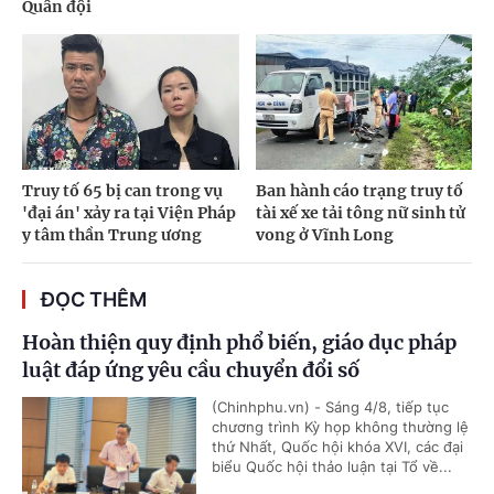
Quân đội
Truy tố 65 bị can trong vụ
Ban hành cáo trạng truy tố
'đại án' xảy ra tại Viện Pháp
tài xế xe tải tông nữ sinh tử
y tâm thần Trung ương
vong ở Vĩnh Long
ĐỌC THÊM
Hoàn thiện quy định phổ biến, giáo dục pháp
luật đáp ứng yêu cầu chuyển đổi số
(Chinhphu.vn) - Sáng 4/8, tiếp tục
chương trình Kỳ họp không thường lệ
thứ Nhất, Quốc hội khóa XVI, các đại
biểu Quốc hội thảo luận tại Tổ về...