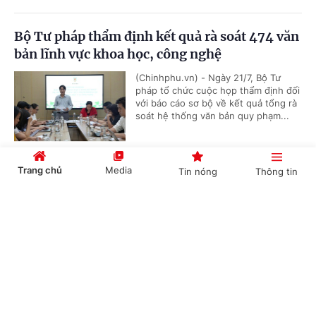
Bộ Tư pháp thẩm định kết quả rà soát 474 văn
bản lĩnh vực khoa học, công nghệ
(Chinhphu.vn) - Ngày 21/7, Bộ Tư
pháp tổ chức cuộc họp thẩm định đối
với báo cáo sơ bộ về kết quả tổng rà
soát hệ thống văn bản quy phạm...
Trang chủ
Media
Tin nóng
Thông tin
Hoàn thiện dự án Luật sửa đổi, bổ sung một số
điều của 9 luật về quân sự, quốc phòng
Cổng TTĐT Chính phủ
English
中文
(Chinhphu.vn) - Chính phủ vừa ban
hành Nghị quyết số 191/NQ-CP ngày
21/7/2026 về dự án Luật sửa đổi, bổ
sung một số điều của 09 luật về...
Chuyên mục