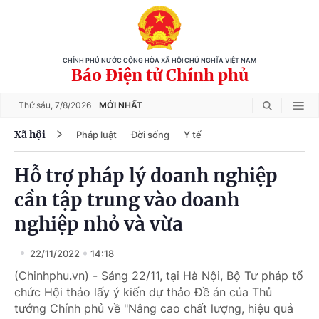
CHÍNH PHỦ NƯỚC CỘNG HÒA XÃ HỘI CHỦ NGHĨA VIỆT NAM
Báo Điện tử Chính phủ
Thứ sáu,
7/8/2026
MỚI NHẤT
Xã hội
Pháp luật
Đời sống
Y tế
Hỗ trợ pháp lý doanh nghiệp
cần tập trung vào doanh
nghiệp nhỏ và vừa
22/11/2022
14:18
(Chinhphu.vn) - Sáng 22/11, tại Hà Nội, Bộ Tư pháp tổ
chức Hội thảo lấy ý kiến dự thảo Đề án của Thủ
tướng Chính phủ về "Nâng cao chất lượng, hiệu quả