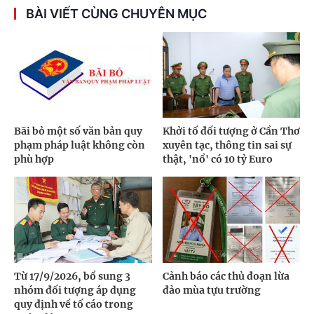
BÀI VIẾT CÙNG CHUYÊN MỤC
Bãi bỏ một số văn bản quy
Khởi tố đối tượng ở Cần Thơ
phạm pháp luật không còn
xuyên tạc, thông tin sai sự
phù hợp
thật, 'nổ' có 10 tỷ Euro
Từ 17/9/2026, bổ sung 3
Cảnh báo các thủ đoạn lừa
nhóm đối tượng áp dụng
đảo mùa tựu trường
quy định về tố cáo trong