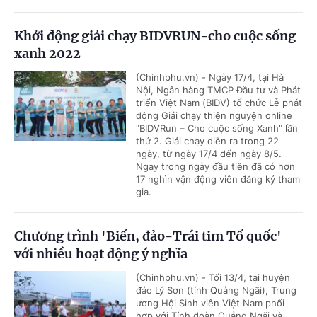
Khởi động giải chạy BIDVRUN-cho cuộc sống
xanh 2022
(Chinhphu.vn) - Ngày 17/4, tại Hà
Nội, Ngân hàng TMCP Đầu tư và Phát
triển Việt Nam (BIDV) tổ chức Lễ phát
động Giải chạy thiện nguyện online
"BIDVRun – Cho cuộc sống Xanh" lần
thứ 2. Giải chạy diễn ra trong 22
ngày, từ ngày 17/4 đến ngày 8/5.
Ngay trong ngày đầu tiên đã có hơn
17 nghìn vận động viên đăng ký tham
gia.
Chương trình 'Biển, đảo-Trái tim Tổ quốc'
với nhiều hoạt động ý nghĩa
(Chinhphu.vn) - Tối 13/4, tại huyện
đảo Lý Sơn (tỉnh Quảng Ngãi), Trung
ương Hội Sinh viên Việt Nam phối
hợp với Tỉnh đoàn Quảng Ngãi và