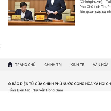
(Chinhphu.vn) – Tạ
Phó Chủ tịch Thườ
liên quan các ca n
}
TRANG CHỦ
CHÍNH TRỊ
KINH TẾ
VĂN HÓA
© BÁO ĐIỆN TỬ CỦA CHÍNH PHỦ NƯỚC CỘNG HÒA XÃ HỘI C
Tổng Biên tập: Nguyễn Hồng Sâm
Giấy phép số: 102/GP-BTTTT, cấp ngày 15/04/2024.
Trụ sở: 16 Lê Hồng Phong - Ba Đình - Hà Nội;