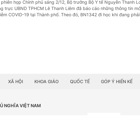
i phiên họp Chính phủ sáng 2/12, Bộ trưởng Bộ Y tế Nguyễn Thanh L
ng trực UBND TPHCM Lê Thanh Liêm đã báo cáo những thông tin mớ
hiễm COVID-19 tại Thành phố. Theo đó, BN1342 đi học khi đang phải.
XÃ HỘI
KHOA GIÁO
QUỐC TẾ
GÓP Ý HIẾN KẾ
HỦ NGHĨA VIỆT NAM
Tải ứng dụng:
BÁO ĐIỆN TỬ CHÍNH PHỦ