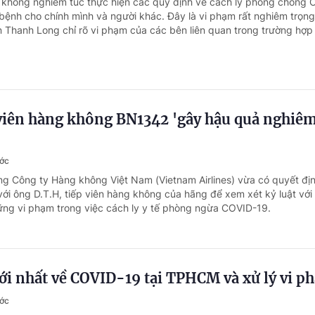
 không nghiêm túc thực hiện các quy định về cách ly phòng chống 
bệnh cho chính mình và người khác. Đây là vi phạm rất nghiêm trọng
 Thanh Long chỉ rõ vi phạm của các bên liên quan trong trường hợp
 viên hàng không BN1342 'gây hậu quả nghiê
ước
ng Công ty Hàng không Việt Nam (Vietnam Airlines) vừa có quyết đị
với ông D.T.H, tiếp viên hàng không của hãng để xem xét kỷ luật với
hững vi phạm trong việc cách ly y tế phòng ngừa COVID-19.
ới nhất về COVID-19 tại TPHCM và xử lý vi p
ước