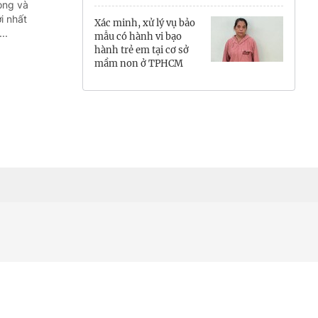
ong và
Hưng Yên
i nhất
Xác minh, xử lý vụ bảo
..
mẫu có hành vi bạo
Hải Phòng
hành trẻ em tại cơ sở
mầm non ở TPHCM
Khánh Hòa
Lai Châu
Lào Cai
Lâm Đồng
Lạng Sơn
Nghệ An
Ninh Bình
Phú Thọ