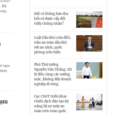
Cà Mau
COVID-
. Bộ
 này.
Cần Thơ
Đất có thông báo thu
hồi có được cấp đổi
Điện Biên
Giấy chứng nhận?
Đà Nẵng
Luật Dầu khí (sửa đổi):
m
Gắn an toàn dầu khí
Đắk Lắk
với an ninh, quốc
phòng trên biển
Đồng Nai
Phó Thủ tướng
nh tạm
Đồng Tháp
Nguyễn Văn Thắng: Xử
 hình
lý đến cùng các vướng
Gia Lai
mắc, không đẩy doanh
nghiệp đi vòng
Hà Nội
Cục CSGT triển khai
Hồ Chí Minh
hạm
chiến dịch đào tạo kỹ
năng lái xe máy an
Hà Tĩnh
toàn trên toàn quốc