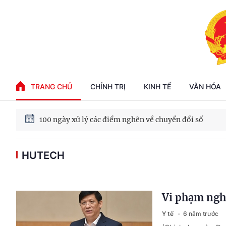
Phát triển kinh tế nhà nước trong kỷ nguyên mới
TRANG CHỦ
CHÍNH TRỊ
KINH TẾ
VĂN HÓA
100 ngày xử lý các điểm nghẽn về chuyển đổi số
Phát triển nhà ở cho thuê - Trụ cột chiến lược, lâu dài
HUTECH
Phát triển kinh tế nhà nước trong kỷ nguyên mới
Vi phạm ngh
Y tế
6 năm trước