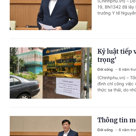
(Chinhphu.vn) – Do
19, BN1342 đã lây 
trưởng Y tế Nguyễn
Kỷ luật tiếp
trọng'
Đời sống
6 năm tr
(Chinhphu.vn) – Tổ
đình chỉ công việc 
thức sa thải, do n
Thông tin m
Đời sống
6 năm tr