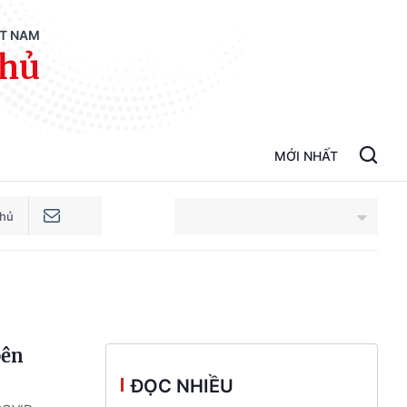
ỆT NAM
phủ
MỚI NHẤT
phủ
An Giang
Bắc Ninh
bên
Cao Bằng
ĐỌC NHIỀU