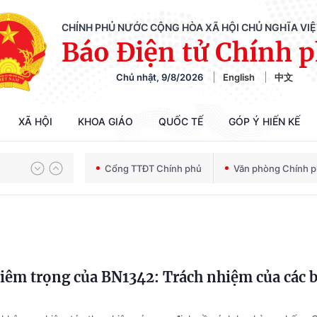
CHÍNH PHỦ NƯỚC CỘNG HÒA XÃ HỘI CHỦ NGHĨA VI
Báo Điện tử Chính 
Chủ nhật, 9/8/2026
English
中文
Chiến dịch 500 ngày đêm tìm kiếm, quy tập và xác định danh tính hài cốt liệt sĩ
XÃ HỘI
KHOA GIÁO
QUỐC TẾ
GÓP Ý HIẾN KẾ
Cổng TTĐT Chính phủ
Văn phòng Chính 
Bảo vệ nền tảng tư tưởng của Đảng trong kỷ nguyên phát triển mới
Chiến dịch 500 ngày đêm tìm kiếm, quy tập và xác định danh tính hài cốt liệt sĩ
iêm trọng của BN1342: Trách nhiệm của các 