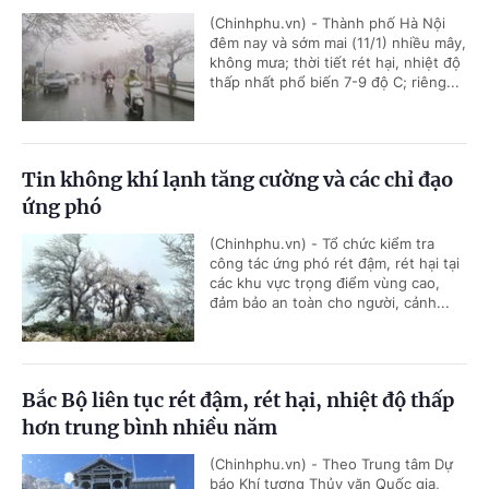
(Chinhphu.vn) - Thành phố Hà Nội
đêm nay và sớm mai (11/1) nhiều mây,
không mưa; thời tiết rét hại, nhiệt độ
thấp nhất phổ biến 7-9 độ C; riêng...
Tin không khí lạnh tăng cường và các chỉ đạo
ứng phó
(Chinhphu.vn) - Tổ chức kiểm tra
công tác ứng phó rét đậm, rét hại tại
các khu vực trọng điểm vùng cao,
đảm bảo an toàn cho người, cảnh...
Bắc Bộ liên tục rét đậm, rét hại, nhiệt độ thấp
hơn trung bình nhiều năm
(Chinhphu.vn) - Theo Trung tâm Dự
báo Khí tượng Thủy văn Quốc gia,