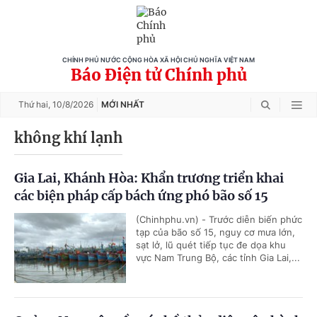
CHÍNH PHỦ NƯỚC CỘNG HÒA XÃ HỘI CHỦ NGHĨA VIỆT NAM
Báo Điện tử Chính phủ
Thứ hai,
10/8/2026
MỚI NHẤT
không khí lạnh
Gia Lai, Khánh Hòa: Khẩn trương triển khai
các biện pháp cấp bách ứng phó bão số 15
(Chinhphu.vn) - Trước diễn biến phức
tạp của bão số 15, nguy cơ mưa lớn,
sạt lở, lũ quét tiếp tục đe dọa khu
vực Nam Trung Bộ, các tỉnh Gia Lai,...