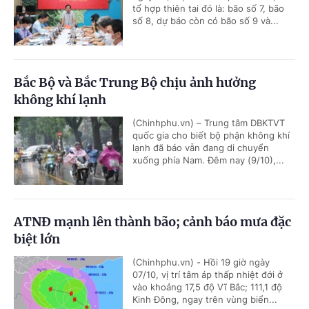
tổ hợp thiên tai đó là: bão số 7, bão
số 8, dự báo còn có bão số 9 và...
Bắc Bộ và Bắc Trung Bộ chịu ảnh hưởng
không khí lạnh
(Chinhphu.vn) – Trung tâm DBKTVT
quốc gia cho biết bộ phận không khí
lạnh đã báo vẫn đang di chuyển
xuống phía Nam. Đêm nay (9/10),...
ATNĐ mạnh lên thành bão; cảnh báo mưa đặc
biệt lớn
(Chinhphu.vn) - Hồi 19 giờ ngày
07/10, vị trí tâm áp thấp nhiệt đới ở
vào khoảng 17,5 độ Vĩ Bắc; 111,1 độ
Kinh Đông, ngay trên vùng biển...