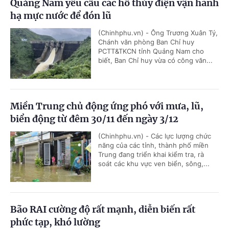
Quảng Nam yêu cầu các hồ thủy điện vận hành
hạ mực nước để đón lũ
(Chinhphu.vn) - Ông Trương Xuân Tý,
Chánh văn phòng Ban Chỉ huy
PCTT&TKCN tỉnh Quảng Nam cho
biết, Ban Chỉ huy vừa có công văn...
Miền Trung chủ động ứng phó với mưa, lũ,
biển động từ đêm 30/11 đến ngày 3/12
(Chinhphu.vn) - Các lực lượng chức
năng của các tỉnh, thành phố miền
Trung đang triển khai kiểm tra, rà
soát các khu vực ven biển, sông,...
Bão RAI cường độ rất mạnh, diễn biến rất
phức tạp, khó lường