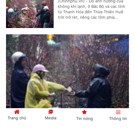
(Chinhphu.vn) - Do ảnh hưởng của
không khí lạnh, ở Bắc Bộ và các tỉnh
từ Thanh Hóa đến Thừa Thiên Huế
trời trở rét, riêng các tỉnh phía...
Miền Bắc đón Tết trong mưa rét
Trang chủ
Media
Tin nóng
Thông tin
Đời sống -
7 năm trước
Tin áp thấp nhiệt đới trên Biển Đông
Đời sống -
7 năm trước
Cổng TTĐT Chính phủ
English
中文