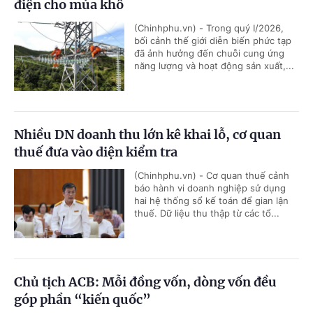
điện cho mùa khô
(Chinhphu.vn) - Trong quý I/2026,
bối cảnh thế giới diễn biến phức tạp
đã ảnh hưởng đến chuỗi cung ứng
năng lượng và hoạt động sản xuất,...
Nhiều DN doanh thu lớn kê khai lỗ, cơ quan
thuế đưa vào diện kiểm tra
(Chinhphu.vn) - Cơ quan thuế cảnh
báo hành vi doanh nghiệp sử dụng
hai hệ thống sổ kế toán để gian lận
thuế. Dữ liệu thu thập từ các tổ...
Chủ tịch ACB: Mỗi đồng vốn, dòng vốn đều
góp phần “kiến quốc”