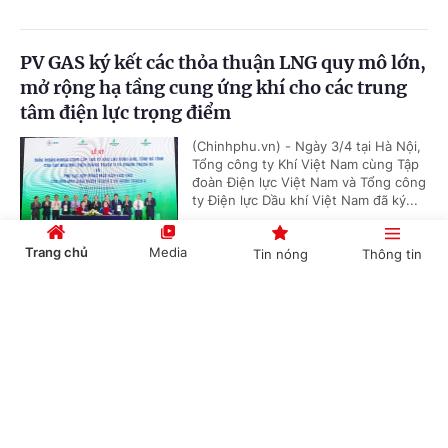
PV GAS ký kết các thỏa thuận LNG quy mô lớn,
mở rộng hạ tầng cung ứng khí cho các trung
tâm điện lực trọng điểm
(Chinhphu.vn) - Ngày 3/4 tại Hà Nội,
Tổng công ty Khí Việt Nam cùng Tập
đoàn Điện lực Việt Nam và Tổng công
ty Điện lực Dầu khí Việt Nam đã ký...
Trang chủ
Media
Tin nóng
Thông tin
'Bón đúng, bón ít' – Triết lý làm nông nghiệp
Cổng TTĐT Chính phủ
English
中文
tử tế của một doanh nghiệp phân bón
(Chinhphu.vn) - Gần 3 thập kỷ gắn
bó với ngành phân bón, ông Phạm
Quốc Trung, Tổng Giám đốc Công ty
Cổ phần Phân bón MTK đã chọn...
Chuyên mục