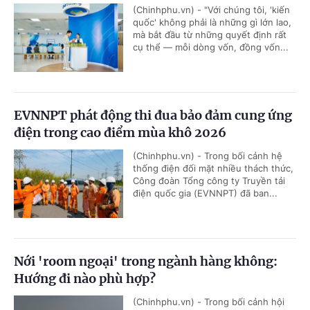
(Chinhphu.vn) - "Với chúng tôi, 'kiến
quốc' không phải là những gì lớn lao,
mà bắt đầu từ những quyết định rất
cụ thể — mỗi dòng vốn, đồng vốn...
EVNNPT phát động thi đua bảo đảm cung ứng
điện trong cao điểm mùa khô 2026
(Chinhphu.vn) - Trong bối cảnh hệ
thống điện đối mặt nhiều thách thức,
Công đoàn Tổng công ty Truyền tải
điện quốc gia (EVNNPT) đã ban...
Nới 'room ngoại' trong ngành hàng không:
Hướng đi nào phù hợp?
(Chinhphu.vn) - Trong bối cảnh hội