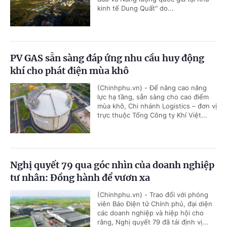
kinh tế Dung Quất" do...
PV GAS sẵn sàng đáp ứng nhu cầu huy động
khí cho phát điện mùa khô
(Chinhphu.vn) - Để nâng cao năng
lực hạ tầng, sẵn sàng cho cao điểm
mùa khô, Chi nhánh Logistics – đơn vị
trực thuộc Tổng Công ty Khí Việt...
Nghị quyết 79 qua góc nhìn của doanh nghiệp
tư nhân: Đồng hành để vươn xa
(Chinhphu.vn) - Trao đổi với phóng
viên Báo Điện tử Chính phủ, đại diện
các doanh nghiệp và hiệp hội cho
rằng, Nghị quyết 79 đã tái định vị...