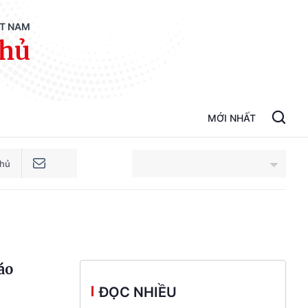
ỆT NAM
phủ
MỚI NHẤT
phủ
An Giang
Bắc Ninh
áo
Cao Bằng
ĐỌC NHIỀU