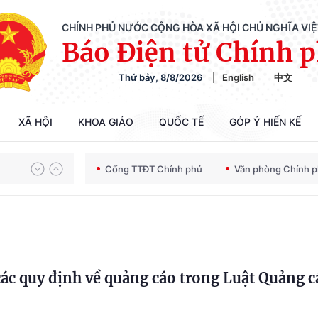
CHÍNH PHỦ NƯỚC CỘNG HÒA XÃ HỘI CHỦ NGHĨA VI
Báo Điện tử Chính 
Thứ bảy, 8/8/2026
English
中文
Chiến dịch 500 ngày đêm tìm kiếm, quy tập và xác định danh tính hài cốt liệt sĩ
XÃ HỘI
KHOA GIÁO
QUỐC TẾ
GÓP Ý HIẾN KẾ
Bảo vệ nền tảng tư tưởng của Đảng trong kỷ nguyên phát triển mới
Cổng TTĐT Chính phủ
Văn phòng Chính 
Chiến dịch 500 ngày đêm tìm kiếm, quy tập và xác định danh tính hài cốt liệt sĩ
ác quy định về quảng cáo trong Luật Quảng c