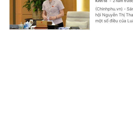
Kinh tế
2 năm trướ
(Chinhphu.vn) - Sá
hội Nguyễn Thị Tha
một số điều của Lu