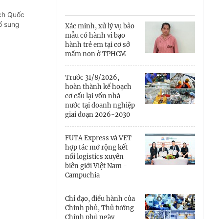
Cà Mau
ịch Quốc
Cần Thơ
ổ sung
Xác minh, xử lý vụ bảo
mẫu có hành vi bạo
Điện Biên
hành trẻ em tại cơ sở
mầm non ở TPHCM
Đà Nẵng
Trước 31/8/2026,
Đắk Lắk
hoàn thành kế hoạch
cơ cấu lại vốn nhà
Đồng Nai
nước tại doanh nghiệp
giai đoạn 2026-2030
Đồng Tháp
FUTA Express và VET
Gia Lai
hợp tác mở rộng kết
nối logistics xuyên
biên giới Việt Nam -
Hà Nội
Campuchia
Hồ Chí Minh
Chỉ đạo, điều hành của
Chính phủ, Thủ tướng
Hà Tĩnh
Chính phủ ngày