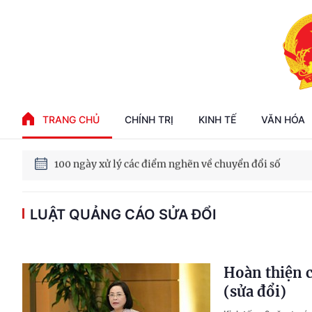
Phát triển kinh tế nhà nước trong kỷ nguyên mới
TRANG CHỦ
CHÍNH TRỊ
KINH TẾ
VĂN HÓA
100 ngày xử lý các điểm nghẽn về chuyển đổi số
Phát triển nhà ở cho thuê - Trụ cột chiến lược, lâu dài
LUẬT QUẢNG CÁO SỬA ĐỔI
Phát triển kinh tế nhà nước trong kỷ nguyên mới
Hoàn thiện c
(sửa đổi)