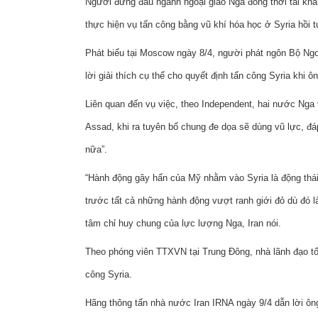
Người đứng đầu ngành ngoại giao Nga đồng thời tái kh
thực hiện vụ tấn công bằng vũ khí hóa học ở Syria hồi t
Phát biểu tại Moscow ngày 8/4, người phát ngôn Bộ Ngo
lời giải thích cụ thể cho quyết định tấn công Syria khi
Liên quan đến vụ việc, theo Independent, hai nước Nga 
Assad, khi ra tuyên bố chung đe dọa sẽ dùng vũ lực, đáp
nữa”.
“Hành động gây hấn của Mỹ nhằm vào Syria là động thái
trước tất cả những hành động vượt ranh giới đỏ dù đó là
tâm chỉ huy chung của lực lượng Nga, Iran nói.
Theo phóng viên TTXVN tại Trung Đông, nhà lãnh đạo tối
công Syria.
Hãng thông tấn nhà nước Iran IRNA ngày 9/4 dẫn lời ôn