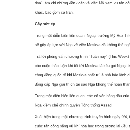
dọa", ám chỉ những đồn đoán về việc Mỹ xem vụ tấn cô
khác, bao gồm cả Iran.
Gây sức ép
Trong một diễn biến liên quan, Ngoại trưởng Mỹ Rex Til
sẽ gây áp lực với Nga về việc Moskva đã không thể ngă
Trả lời phỏng vấn chương trình "Tuần này" (This Week) 
các cuộc thảo luận khi tôi tới Moskva là kêu gọi Ngoại
cộng đồng quốc tế khi Moskva nhất trí là nhà bảo lãnh c
đồng cấp Nga giải thích tại sao Nga không thể hoàn thà
Trong một diễn biến liên quan, các cố vấn hàng đầu củ
Nga kiềm chế chính quyền Tổng thống Assad.
Xuất hiện trong một chương trình truyền hình ngày 9/4,
cuộc tấn công bằng vũ khí hóa học trong tương lai đều 