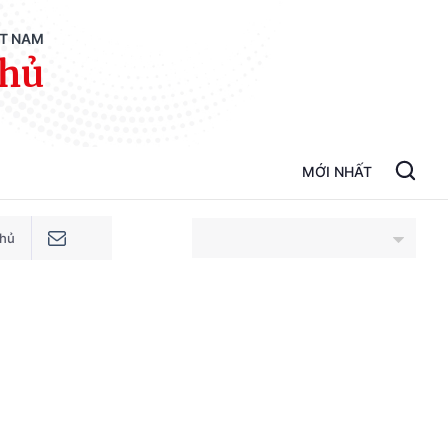
ỆT NAM
phủ
MỚI NHẤT
phủ
An Giang
Bắc Ninh
Cao Bằng