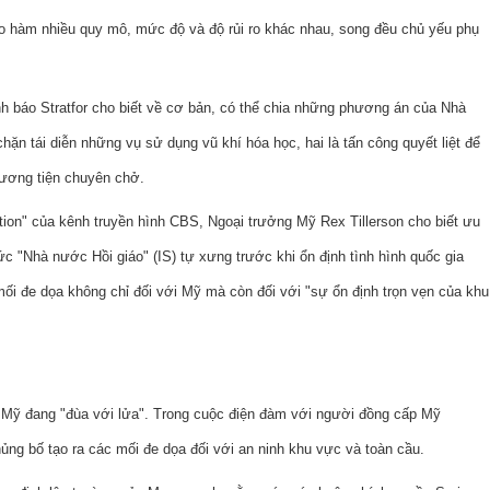
 hàm nhiều quy mô, mức độ và độ rủi ro khác nhau, song đều chủ yếu phụ
tình báo Stratfor cho biết về cơ bản, có thể chia những phương án của Nhà
hặn tái diễn những vụ sử dụng vũ khí hóa học, hai là tấn công quyết liệt để
phương tiện chuyên chở.
tion" của kênh truyền hình CBS, Ngoại trưởng Mỹ Rex Tillerson cho biết ưu
hức "Nhà nước Hồi giáo" (IS) tự xưng trước khi ổn định tình hình quốc gia
ối đe dọa không chỉ đối với Mỹ mà còn đối với "sự ổn định trọn vẹn của khu
o Mỹ đang "đùa với lửa". Trong cuộc điện đàm với người đồng cấp Mỹ
hủng bố tạo ra các mối đe dọa đối với an ninh khu vực và toàn cầu.