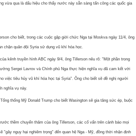
ng vừa qua là dấu hiệu cho thấy nước này sẵn sàng tấn công các quốc gia
lerson cho biết, trong các cuộc gặp giới chức Nga tại Moskva ngày 11/4, ông
n chặn quân đội Syria sử dụng vũ khí hóa học.
của kênh truyền hình ABC ngày 9/4, ông Tillerson nêu rõ: "Một phần trong
 trưởng Sergei Lavrov và Chính phủ Nga thực hiện nghĩa vụ đã cam kết với
ho việc tiêu hủy vũ khí hóa học tại Syria". Ông cho biết sẽ đề nghị người
nh nghĩa vụ này.
a Tổng thống Mỹ Donald Trump cho biết Wasington sẽ gia tăng sức ép, buộc
 trước thềm chuyến thăm của ông Tillerson, các cố vấn trên cảnh báo mọi
sẽ "gây nguy hại nghiêm trọng" đến quan hệ Nga - Mỹ, đồng thời nhận định