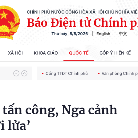
CHÍNH PHỦ NƯỚC CỘNG HÒA XÃ HỘI CHỦ NGHĨA VI
Báo Điện tử Chính 
Thứ bảy, 8/8/2026
English
中文
Chiến dịch 500 ngày đêm tìm kiếm, quy tập và xác định danh tính hài cốt liệt sĩ
XÃ HỘI
KHOA GIÁO
QUỐC TẾ
GÓP Ý HIẾN KẾ
Bảo vệ nền tảng tư tưởng của Đảng trong kỷ nguyên phát triển mới
Cổng TTĐT Chính phủ
Văn phòng Chính 
Chiến dịch 500 ngày đêm tìm kiếm, quy tập và xác định danh tính hài cốt liệt sĩ
c tấn công, Nga cảnh
i lửa’