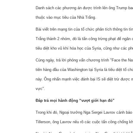
Danh sách các phương án được trình lên ông Trump bao
thuộc vào mục tiêu của Nhà Trắng.
Bài viết trên mạng tin của tổ chức phân tích thông tin 
Trắng thành 2 nhóm, đó là tấn công trừng phạt để ngăn c
tiêu diệt kho vũ khí hóa học của Syria, cũng như các 
Cùng ngày, trả lời phỏng vấn chương trình "Face the Na
tiên hàng đầu của Washington tại Syria là tiêu diệt tổ c
này. Ông nhấn mạnh việc đánh bại IS sẽ diệt trừ được m
vực".
Đáp trả mọi hành động “vượt giới hạn đỏ”
Trong khi đó, Ngoại trưởng Nga Sergei Lavrov cảnh bá
Tillerson, ông Lavrov nêu rõ các cuộc tấn công chống k