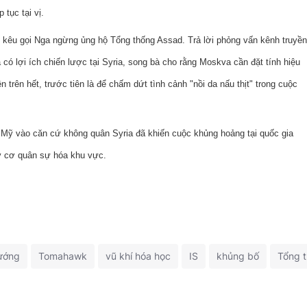
tục tại vị.
ng kêu gọi Nga ngừng ủng hộ Tổng thống Assad. Trả lời phỏng vấn kênh truyền
ó lợi ích chiến lược tại Syria, song bà cho rằng Moskva cần đặt tính hiệu
 trên hết, trước tiên là để chấm dứt tình cảnh "nồi da nấu thịt" trong cuộc
a Mỹ vào căn cứ không quân Syria đã khiến cuộc khủng hoảng tại quốc gia
y cơ quân sự hóa khu vực.
ướng
Tomahawk
vũ khí hóa học
IS
khủng bố
Tổng 