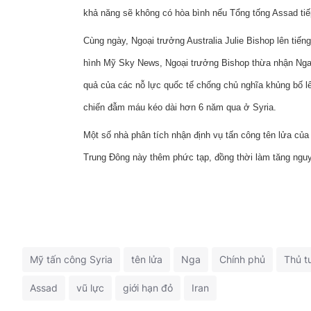
khả năng sẽ không có hòa bình nếu Tổng tống Assad tiếp 
Cùng ngày, Ngoại trưởng Australia Julie Bishop lên tiế
hình Mỹ Sky News, Ngoại trưởng Bishop thừa nhận Nga c
quả của các nỗ lực quốc tế chống chủ nghĩa khủng bố lên
chiến đẫm máu kéo dài hơn 6 năm qua ở Syria.
Một số nhà phân tích nhận định vụ tấn công tên lửa củ
Trung Đông này thêm phức tạp, đồng thời làm tăng ngu
Mỹ tấn công Syria
tên lửa
Nga
Chính phủ
Thủ t
Assad
vũ lực
giới hạn đỏ
Iran