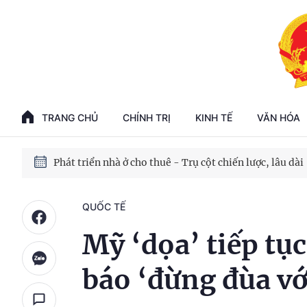
Phát triển kinh tế nhà nước trong kỷ nguyên mới
100 ngày xử lý các điểm nghẽn về chuyển đổi số
TRANG CHỦ
CHÍNH TRỊ
KINH TẾ
VĂN HÓA
Phát triển nhà ở cho thuê - Trụ cột chiến lược, lâu dài
Phát triển kinh tế nhà nước trong kỷ nguyên mới
QUỐC TẾ
Mỹ ‘dọa’ tiếp tụ
báo ‘đừng đùa vớ