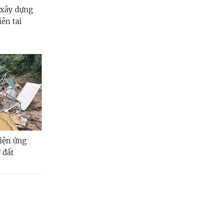
 xây dựng
ên tai
tiện ứng
ở đất