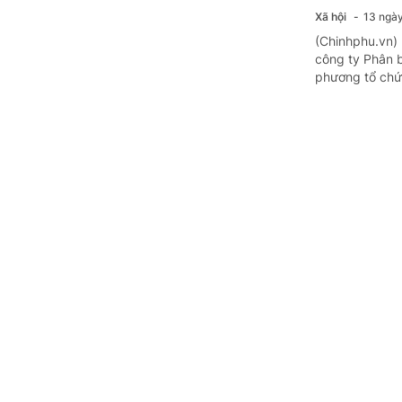
Xã hội
13 ngày
(Chinhphu.vn)
công ty Phân 
phương tổ chức
Ủy ban Tr
Lai Châu 
Đời sống
17 n
(Chinhphu.vn)
Nam đã phân bổ