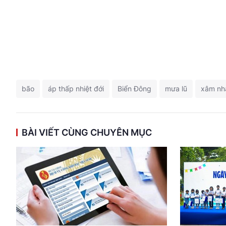
bão
áp thấp nhiệt đới
Biển Đông
mưa lũ
xâm nh
BÀI VIẾT CÙNG CHUYÊN MỤC