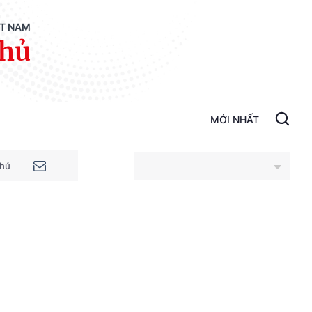
ỆT NAM
phủ
MỚI NHẤT
phủ
An Giang
Bắc Ninh
Cao Bằng