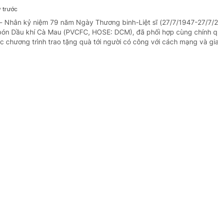
 trước
 - Nhân kỷ niệm 79 năm Ngày Thương binh-Liệt sĩ (27/7/1947-27/7/
bón Dầu khí Cà Mau (PVCFC, HOSE: DCM), đã phối hợp cùng chính q
 chương trình trao tặng quà tới người có công với cách mạng và gia 
ung ương MTTQ Việt Nam hỗ trợ 5 tỷ đồng ch
khắc phục hậu quả mưa lũ
gày trước
 - Ngày 21/7, Ban Vận động Cứu trợ Trung ương - Ủy ban Trung ươn
 số tiền 5 tỷ đồng hỗ trợ tỉnh Lai Châu khắc phục hậu quả do mưa l