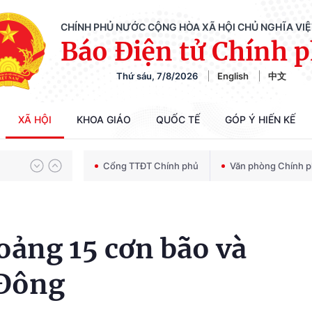
CHÍNH PHỦ NƯỚC CỘNG HÒA XÃ HỘI CHỦ NGHĨA VI
Báo Điện tử Chính 
Thứ sáu, 7/8/2026
English
中文
Chiến dịch 500 ngày đêm tìm kiếm, quy tập và xác định danh tính hài cốt liệt sĩ
XÃ HỘI
KHOA GIÁO
QUỐC TẾ
GÓP Ý HIẾN KẾ
Bảo vệ nền tảng tư tưởng của Đảng trong kỷ nguyên phát triển mới
Cổng TTĐT Chính phủ
Văn phòng Chính 
Chiến dịch 500 ngày đêm tìm kiếm, quy tập và xác định danh tính hài cốt liệt sĩ
oảng 15 cơn bão và
 Đông