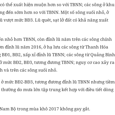
 có thể xuất hiện muộn hơn so với TBNN; các sông ở khu
g đến sớm hơn so với TBNN. Một số sông suối nhỏ, ở
h lũ vượt mức BĐ3. Lũ quét, sạt lở đất có khả năng xuất
biến nhỏ hơn TBNN, còn đỉnh lũ năm trên các sông chính
ơn đỉnh lũ năm 2016, ở hạ lưu các sông từ Thanh Hóa
 BĐ1, BĐ2, xấp xỉ đỉnh lũ TBNN; các sông từ Quảng Bình
ở mức BĐ2, BĐ3, tương đương TBNN; nguy cơ cao xảy ra
nh và trên các sông suối nhỏ.
 ở mức BĐ2-BĐ3, tương đương đỉnh lũ TBNN nhưng tiềm
ường do mưa lớn tập trung kết hợp với điều tiết dòng
Nam Bộ trong mùa khô 2017 không gay gắt.