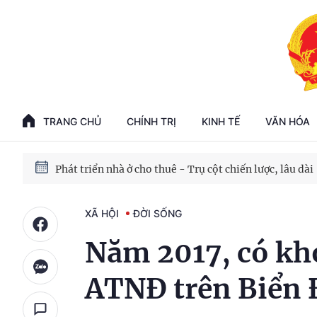
Phát triển kinh tế nhà nước trong kỷ nguyên mới
100 ngày xử lý các điểm nghẽn về chuyển đổi số
TRANG CHỦ
CHÍNH TRỊ
KINH TẾ
VĂN HÓA
Phát triển nhà ở cho thuê - Trụ cột chiến lược, lâu dài
Phát triển kinh tế nhà nước trong kỷ nguyên mới
XÃ HỘI
ĐỜI SỐNG
Năm 2017, có kh
ATNĐ trên Biển