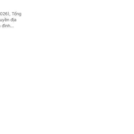
2026), Tổng
uyền địa
đình...
o tỉnh
g MTTQ Việt
ũ gây ra.