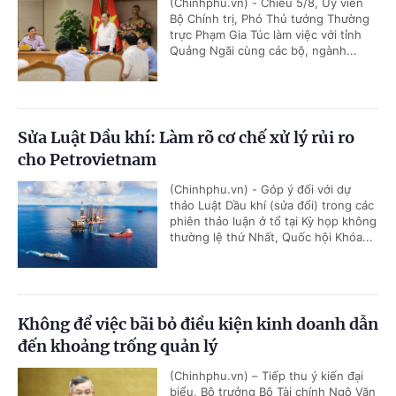
(Chinhphu.vn) - Chiều 5/8, Ủy viên
Bộ Chính trị, Phó Thủ tướng Thường
trực Phạm Gia Túc làm việc với tỉnh
Quảng Ngãi cùng các bộ, ngành...
Sửa Luật Dầu khí: Làm rõ cơ chế xử lý rủi ro
cho Petrovietnam
(Chinhphu.vn) - Góp ý đối với dự
thảo Luật Dầu khí (sửa đổi) trong các
phiên thảo luận ở tổ tại Kỳ họp không
thường lệ thứ Nhất, Quốc hội Khóa...
Không để việc bãi bỏ điều kiện kinh doanh dẫn
đến khoảng trống quản lý
(Chinhphu.vn) – Tiếp thu ý kiến đại
biểu, Bộ trưởng Bộ Tài chính Ngô Văn