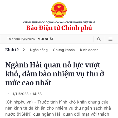
CHÍNH PHỦ NƯỚC CỘNG HÒA XÃ HỘI CHỦ NGHĨA VIỆT NAM
Báo Điện tử Chính phủ
Thứ năm,
6/8/2026
MỚI NHẤT
Kinh tế
Ngân hàng
Chứng khoán
Kinh doanh
Ngành Hải quan nỗ lực vượt
khó, đảm bảo nhiệm vụ thu ở
mức cao nhất
11/11/2023
14:58
(Chinhphu.vn) - Trước tình hình khó khăn chung của
nền kinh tế đã khiến cho nhiệm vụ thu ngân sách nhà
nước (NSNN) của ngành Hải quan đối mặt với thách