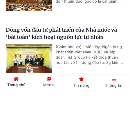
đơn thuần dưới góc độ là cắt giảm...
Dòng vốn đầu tư phát triển của Nhà nước và
'bài toán' kích hoạt nguồn lực tư nhân
(Chinhphu.vn) - Mới đây, Ngân hàng
Phát triển Việt Nam (VDB) và Tập
đoàn T&T Group ký kết thỏa thuận
hợp tác về tín dụng đầu tư. Sự kiện...
Trang chủ
Media
Tin nóng
Thông tin
Tập trung đẩy nhanh tiến độ các dự án truyền
tải điện trên địa bàn tỉnh Đắk Lắk
Cổng TTĐT Chính phủ
English
中文
(Chinhphu.vn) - Trong buổi làm việc
với UBND tỉnh Đắk Lắk sáng nay
(5/8), Tổng công ty Truyền tải điện
quốc gia (EVNNPT) đã nêu lên...