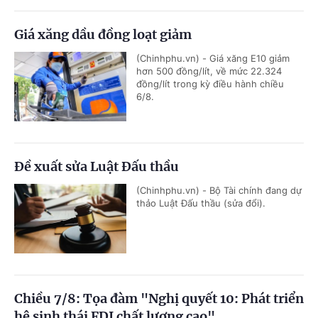
Giá xăng dầu đồng loạt giảm
(Chinhphu.vn) - Giá xăng E10 giảm
hơn 500 đồng/lít, về mức 22.324
đồng/lít trong kỳ điều hành chiều
6/8.
Đề xuất sửa Luật Đấu thầu
(Chinhphu.vn) - Bộ Tài chính đang dự
thảo Luật Đấu thầu (sửa đổi).
Chiều 7/8: Tọa đàm "Nghị quyết 10: Phát triển
hệ sinh thái FDI chất lượng cao"