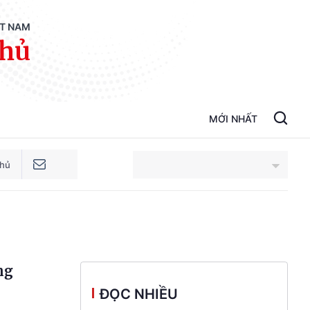
ỆT NAM
phủ
MỚI NHẤT
phủ
An Giang
Bắc Ninh
ng
Cao Bằng
ĐỌC NHIỀU