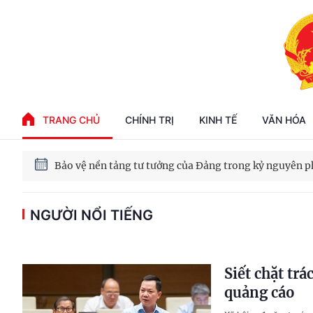
Phát triển kinh tế nhà nước trong kỷ nguyên mới
TRANG CHỦ
CHÍNH TRỊ
KINH TẾ
VĂN HÓA
100 ngày xử lý các điểm nghẽn về chuyển đổi số
Phát triển nhà ở cho thuê - Trụ cột chiến lược, lâu dài
NGƯỜI NỔI TIẾNG
Phát triển kinh tế nhà nước trong kỷ nguyên mới
Siết chặt tr
quảng cáo