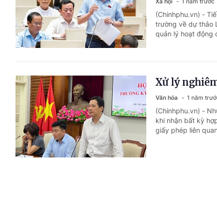
Xã hội
1 năm trước
(Chinhphu.vn) - Tiế
trường về dự thảo 
quản lý hoạt động q
Xử lý nghiêm
Văn hóa
1 năm trướ
(Chinhphu.vn) - Nh
khi nhận bất kỳ hợ
giấy phép liên quan