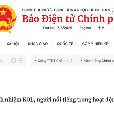
CHÍNH PHỦ NƯỚC CỘNG HÒA XÃ HỘI CHỦ NGHĨA VI
Báo Điện tử Chính 
Thứ sáu, 7/8/2026
English
中文
Chiến dịch 500 ngày đêm tìm kiếm, quy tập và xác định danh tính hài cốt liệt sĩ
XÃ HỘI
KHOA GIÁO
QUỐC TẾ
GÓP Ý HIẾN KẾ
Bảo vệ nền tảng tư tưởng của Đảng trong kỷ nguyên phát triển mới
Cổng TTĐT Chính phủ
Văn phòng Chính 
Chiến dịch 500 ngày đêm tìm kiếm, quy tập và xác định danh tính hài cốt liệt sĩ
ách nhiệm KOL, người nổi tiếng trong hoạt độ