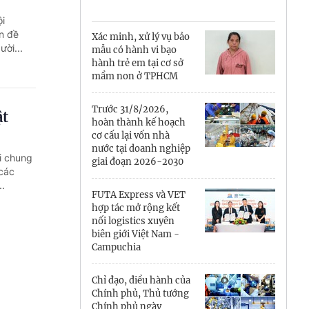
Cà Mau
ội
Cần Thơ
n đề
Xác minh, xử lý vụ bảo
ười...
mẫu có hành vi bạo
Điện Biên
hành trẻ em tại cơ sở
mầm non ở TPHCM
Đà Nẵng
Trước 31/8/2026,
ật
Đắk Lắk
hoàn thành kế hoạch
cơ cấu lại vốn nhà
Đồng Nai
nước tại doanh nghiệp
i chung
giai đoạn 2026-2030
các
Đồng Tháp
..
FUTA Express và VET
Gia Lai
hợp tác mở rộng kết
nối logistics xuyên
biên giới Việt Nam -
Hà Nội
Campuchia
Hồ Chí Minh
Chỉ đạo, điều hành của
Chính phủ, Thủ tướng
Hà Tĩnh
Chính phủ ngày