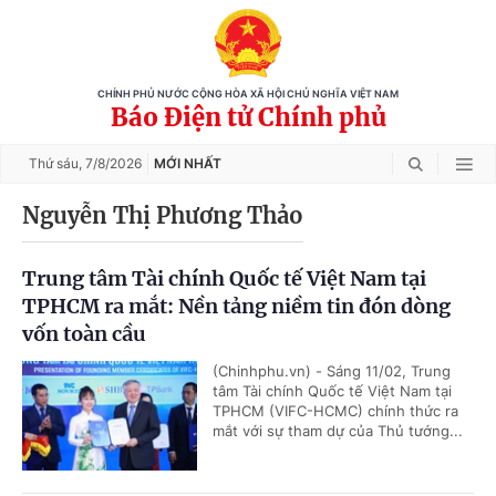
CHÍNH PHỦ NƯỚC CỘNG HÒA XÃ HỘI CHỦ NGHĨA VIỆT NAM
Báo Điện tử Chính phủ
Thứ sáu,
7/8/2026
MỚI NHẤT
Nguyễn Thị Phương Thảo
Trung tâm Tài chính Quốc tế Việt Nam tại
TPHCM ra mắt: Nền tảng niềm tin đón dòng
vốn toàn cầu
(Chinhphu.vn) - Sáng 11/02, Trung
tâm Tài chính Quốc tế Việt Nam tại
TPHCM (VIFC-HCMC) chính thức ra
mắt với sự tham dự của Thủ tướng...