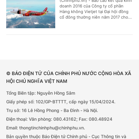
(Chinhphu.vn) - Báo cáo kết quả kinh
doanh 2016 của Công ty cổ phần
Hàng không Vietjet tại Đại hội đồng
cổ đông thường niên năm 2017 cho...
© BÁO ĐIỆN TỬ CỦA CHÍNH PHỦ NƯỚC CỘNG HÒA XÃ
HỘI CHỦ NGHĨA VIỆT NAM
Tổng Biên tập: Nguyễn Hồng Sâm
Giấy phép số: 102/GP-BTTTT, cấp ngày 15/04/2024.
Trụ sở: 16 Lê Hồng Phong - Ba Đình - Hà Nội.
Điện thoại: Văn phòng: 080.43162; Fax: 080.48924
Email: thongtinchinhphu@chinhphu.vn.
Bản quyền thuộc Báo Điện tử Chính phủ - Cục Thông tin và