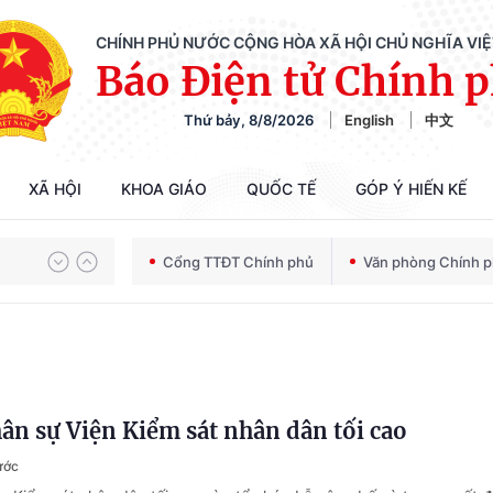
CHÍNH PHỦ NƯỚC CỘNG HÒA XÃ HỘI CHỦ NGHĨA VI
Báo Điện tử Chính 
Thứ bảy, 8/8/2026
English
中文
Chiến dịch 500 ngày đêm tìm kiếm, quy tập và xác định danh tính hài cốt liệt sĩ
XÃ HỘI
KHOA GIÁO
QUỐC TẾ
GÓP Ý HIẾN KẾ
Bảo vệ nền tảng tư tưởng của Đảng trong kỷ nguyên phát triển mới
Cổng TTĐT Chính phủ
Văn phòng Chính 
Chiến dịch 500 ngày đêm tìm kiếm, quy tập và xác định danh tính hài cốt liệt sĩ
n sự Viện Kiểm sát nhân dân tối cao
ước