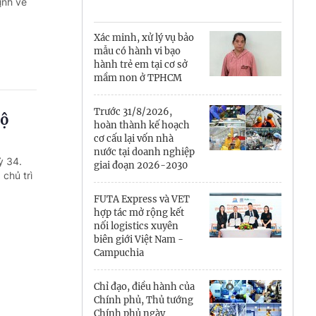
Cà Mau
ịnh về
Cần Thơ
Xác minh, xử lý vụ bảo
mẫu có hành vi bạo
Điện Biên
hành trẻ em tại cơ sở
mầm non ở TPHCM
Đà Nẵng
Trước 31/8/2026,
bộ
Đắk Lắk
hoàn thành kế hoạch
cơ cấu lại vốn nhà
Đồng Nai
nước tại doanh nghiệp
ỳ 34.
giai đoạn 2026-2030
chủ trì
Đồng Tháp
FUTA Express và VET
Gia Lai
hợp tác mở rộng kết
nối logistics xuyên
biên giới Việt Nam -
Hà Nội
Campuchia
Hồ Chí Minh
Chỉ đạo, điều hành của
Chính phủ, Thủ tướng
Hà Tĩnh
Chính phủ ngày