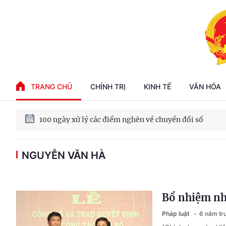
Phát triển kinh tế nhà nước trong kỷ nguyên mới
TRANG CHỦ
CHÍNH TRỊ
KINH TẾ
VĂN HÓA
100 ngày xử lý các điểm nghẽn về chuyển đổi số
Phát triển nhà ở cho thuê - Trụ cột chiến lược, lâu dài
NGUYỄN VĂN HÀ
Phát triển kinh tế nhà nước trong kỷ nguyên mới
Bổ nhiệm nhâ
Pháp luật
6 năm tr