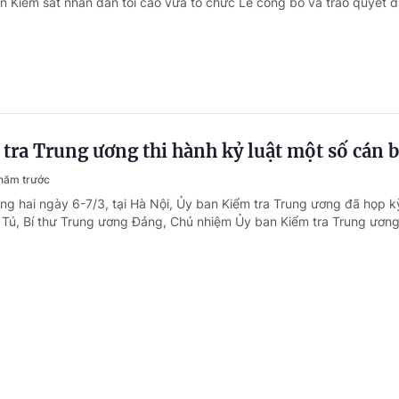
ện Kiểm sát nhân dân tối cao vừa tổ chức Lễ công bố và trao quyết đ
tra Trung ương thi hành kỷ luật một số cán 
năm trước
ong hai ngày 6-7/3, tại Hà Nội, Ủy ban Kiểm tra Trung ương đã họp k
Tú, Bí thư Trung ương Đảng, Chủ nhiệm Ủy ban Kiểm tra Trung ương 