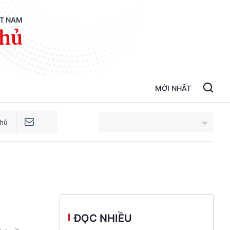
ỆT NAM
phủ
MỚI NHẤT
phủ
An Giang
Bắc Ninh
Cao Bằng
ĐỌC NHIỀU