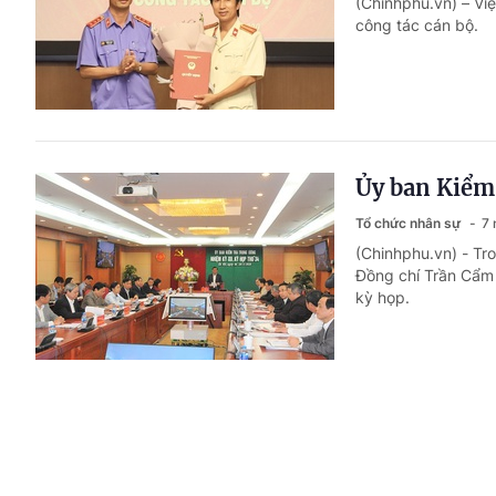
(Chinhphu.vn) – Vi
công tác cán bộ.
Ủy ban Kiểm 
Tổ chức nhân sự
7 
(Chinhphu.vn) - Tr
Đồng chí Trần Cẩm 
kỳ họp.