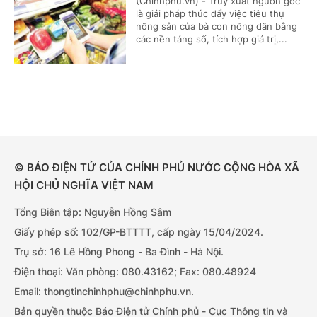
(Chinhphu.vn) - Truy xuất nguồn gốc
là giải pháp thúc đẩy việc tiêu thụ
nông sản của bà con nông dân bằng
các nền tảng số, tích hợp giá trị,...
© BÁO ĐIỆN TỬ CỦA CHÍNH PHỦ NƯỚC CỘNG HÒA XÃ
HỘI CHỦ NGHĨA VIỆT NAM
Tổng Biên tập: Nguyễn Hồng Sâm
Giấy phép số: 102/GP-BTTTT, cấp ngày 15/04/2024.
Trụ sở: 16 Lê Hồng Phong - Ba Đình - Hà Nội.
Điện thoại: Văn phòng: 080.43162; Fax: 080.48924
Email: thongtinchinhphu@chinhphu.vn.
Bản quyền thuộc Báo Điện tử Chính phủ - Cục Thông tin và