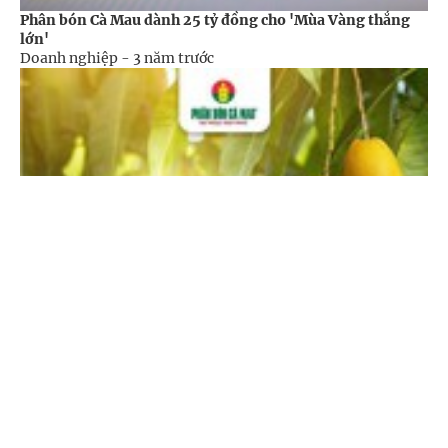
Phân bón Cà Mau dành 25 tỷ đồng cho 'Mùa Vàng thắng
lớn'
Doanh nghiệp -
3 năm trước
Cổng TTĐT Chính phủ
English
中文
Trang chủ
Media
Tin nóng
Thông tin
PVCFC cung cấp trên 10 triệu tấn phân bón cho thị trường
Chuyên mục
nông nghiệp
Doanh nghiệp -
3 năm trước
CHÍNH TRỊ
KINH TẾ
VĂN HÓA
XÃ HỘI