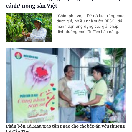
cánh' nông sản Việt
(Chinhphu.vn) - Để nỗ lực trúng mùa,
được giá, nhiều nhà vườn ĐBSCL đã
mạnh dạn ứng dụng các giải pháp
dinh dưỡng mới để đảm bảo năng...
Phân bón Cà Mau trao tặng gạo cho các bếp ăn yêu thương
tại Cần Thơ