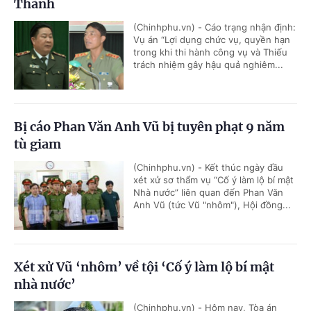
Thành
(Chinhphu.vn) - Cáo trạng nhận định:
Vụ án “Lợi dụng chức vụ, quyền hạn
trong khi thi hành công vụ và Thiếu
trách nhiệm gây hậu quả nghiêm...
Bị cáo Phan Văn Anh Vũ bị tuyên phạt 9 năm
tù giam
(Chinhphu.vn) - Kết thúc ngày đầu
xét xử sơ thẩm vụ “Cố ý làm lộ bí mật
Nhà nước” liên quan đến Phan Văn
Anh Vũ (tức Vũ "nhôm"), Hội đồng...
Xét xử Vũ ‘nhôm’ về tội ‘Cố ý làm lộ bí mật
nhà nước’
(Chinhphu.vn) - Hôm nay, Tòa án