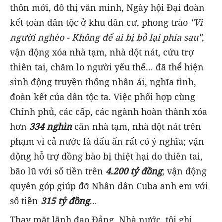
thôn mới, đô thị văn minh, Ngày hội Đại đoàn
kết toàn dân tộc ở khu dân cư, phong trào
"Vì
người nghèo - Không để ai bị bỏ lại phía sau"
,
vận động xóa nhà tạm, nhà dột nát, cứu trợ
thiên tai, chăm lo người yếu thế... đã thể hiện
sinh động truyền thống nhân ái, nghĩa tình,
đoàn kết của dân tộc ta. Việc phối hợp cùng
Chính phủ, các cấp, các ngành hoàn thành xóa
hơn
334 nghìn
căn nhà tạm, nhà dột nát trên
phạm vi cả nước là dấu ấn rất có ý nghĩa; vận
động hỗ trợ đồng bào bị thiệt hại do thiên tai,
bão lũ với số tiền trên
4.200 tỷ đồng
; vận động
quyên góp giúp đỡ Nhân dân Cuba anh em với
số tiền
315 tỷ đồng
...
Thay mặt lãnh đạo Đảng, Nhà nước, tôi ghi