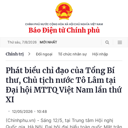
CHÍNH PHỦ NƯỚC CỘNG HÒA XÃ HỘI CHỦ NGHĨA VIỆT NAM
Báo Điện tử Chính phủ
Thứ sáu,
7/8/2026
MỚI NHẤT
Chính trị
Đối ngoại
Tổ chức nhân sự
Hội nhập
Phát biểu chỉ đạo của Tổng Bí
thư, Chủ tịch nước Tô Lâm tại
Đại hội MTTQ Việt Nam lần thứ
XI
12/05/2026
10:48
(Chinhphu.vn) - Sáng 12/5, tại Trung tâm Hội nghị
Quốc gia, Hà Nội, Đại hội đại biểu toàn quốc Mặt trận