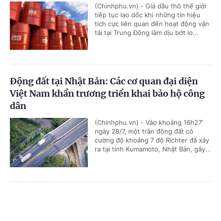
(Chinhphu.vn) - Giá dầu thô thế giới
tiếp tục lao dốc khi những tín hiệu
tích cực liên quan đến hoạt động vận
tải tại Trung Đông làm dịu bớt lo...
Động đất tại Nhật Bản: Các cơ quan đại diện
Việt Nam khẩn trương triển khai bảo hộ công
dân
(Chinhphu.vn) - Vào khoảng 16h27’
ngày 28/7, một trận động đất có
cường độ khoảng 7 độ Richter đã xảy
ra tại tỉnh Kumamoto, Nhật Bản, gây...
Tám khoảng trống và 4 giải pháp chính từ
Cổng TTĐT Chính phủ
English
中文
Chiến lược dữ liệu lớn quốc gia đầu tiên của