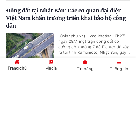
Động đất tại Nhật Bản: Các cơ quan đại diện
Việt Nam khẩn trương triển khai bảo hộ công
dân
(Chinhphu.vn) - Vào khoảng 16h27’
ngày 28/7, một trận động đất có
cường độ khoảng 7 độ Richter đã xảy
ra tại tỉnh Kumamoto, Nhật Bản, gây...
Trang chủ
Media
Tin nóng
Thông tin
Tám khoảng trống và 4 giải pháp chính từ
Cổng TTĐT Chính phủ
English
中文
Chiến lược dữ liệu lớn quốc gia đầu tiên của
Thái Lan
(Chinhphu.vn) - Ngày 27/7, Nội các
Thái Lan đã thông qua dự thảo Chiến
lược thúc đẩy sử dụng Dữ liệu lớn
Chuyên mục
(Big Data) giai đoạn 2025-2027 do...