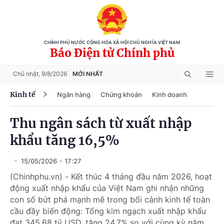
CHÍNH PHỦ NƯỚC CỘNG HÒA XÃ HỘI CHỦ NGHĨA VIỆT NAM
Báo Điện tử Chính phủ
Chủ nhật,
9/8/2026
MỚI NHẤT
Kinh tế
Ngân hàng
Chứng khoán
Kinh doanh
Thu ngân sách từ xuất nhập
khẩu tăng 16,5%
15/05/2026
17:27
(Chinhphu.vn) - Kết thúc 4 tháng đầu năm 2026, hoạt
động xuất nhập khẩu của Việt Nam ghi nhận những
con số bứt phá mạnh mẽ trong bối cảnh kinh tế toàn
cầu đầy biến động: Tổng kim ngạch xuất nhập khẩu
đạt 345,68 tỷ USD, tăng 24,7% so với cùng kỳ năm