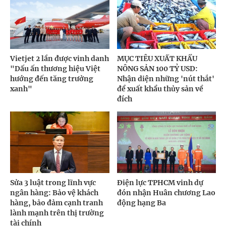
Vietjet 2 lần được vinh danh
MỤC TIÊU XUẤT KHẨU
"Dấu ấn thương hiệu Việt
NÔNG SẢN 100 TỶ USD:
hướng đến tăng trưởng
Nhận diện những 'nút thắt'
xanh"
để xuất khẩu thủy sản về
đích
Sửa 3 luật trong lĩnh vực
Điện lực TPHCM vinh dự
ngân hàng: Bảo vệ khách
đón nhận Huân chương Lao
hàng, bảo đảm cạnh tranh
động hạng Ba
lành mạnh trên thị trường
tài chính