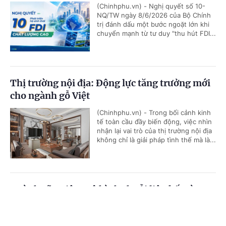
(Chinhphu.vn) - Nghị quyết số 10-
NQ/TW ngày 8/6/2026 của Bộ Chính
trị đánh dấu một bước ngoặt lớn khi
chuyển mạnh từ tư duy "thu hút FDI...
Thị trường nội địa: Động lực tăng trưởng mới
cho ngành gỗ Việt
(Chinhphu.vn) - Trong bối cảnh kinh
tế toàn cầu đầy biến động, việc nhìn
nhận lại vai trò của thị trường nội địa
không chỉ là giải pháp tình thế mà là...
Ngành sữa Việt: Mô hình chuỗi liên kết và
diện mạo nông thôn mới
Cổng TTĐT Chính phủ
English
中文
(Chinhphu.vn) - Từ một quốc gia phụ