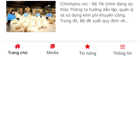
(Chinhphu.vn) - Bộ Tài chính đang dự
thảo Thông tư hướng dẫn lập, quản lý
và sử dụng kinh phí khuyến công.
Trong đó, Bộ đề xuất quy định về...
Đơn giản hóa thủ tục hành chính về mã số
Trang chủ
Media
Tin nóng
Thông tin
vùng trồng, tạo thuận lợi thúc đẩy xuất khẩu
nông sản
Cổng TTĐT Chính phủ
English
中文
(Chinhphu.vn) - Bộ Nông nghiệp và
Môi trường đang lấy ý kiến đối với dự
thảo Nghị quyết của Chính phủ về
quy định đơn giản hóa thủ tục hành...
Chuyên mục
Đề xuất phụ cấp ưu đãi nghề cao nhất 70% với
CHÍNH TRỊ
KINH TẾ
người làm việc trong lĩnh vực năng lượng