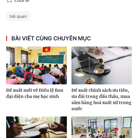
Chia sẻ
hải quan
BÀI VIẾT CÙNG CHUYÊN MỤC
Đề xuất mới về Điều lệ Ban
Đề xuất chính sách ưu tiên,
đại diện cha mẹ học sinh
ưu đãi trong đấu thầu, mua
sắm hàng hoá xuất xứ trong
nước