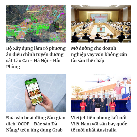
Bộ Xây dựng làm rõ phương
Mở đường cho doanh
án điều chỉnh tuyến đường
nghiệp vay vốn không cần
sắt Lào Cai - Hà Nội - Hải
tài sản thế chấp
Phòng
Đưa vào hoạt động Sàn giao
Vietjet tiên phong kết nối
dịch 'OCOP - Đặc sản Đà
Việt Nam với sân bay quốc
Nẵng' trên ứng dụng Grab
tế mới nhất Australia