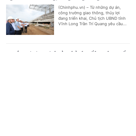
(Chinhphu.vn) – Từ những dự án,
công trường giao thông, thủy lợi
đang triển khai, Chủ tịch UBND tỉnh
Vĩnh Long Trần Trí Quang yêu cầu...
Trước 31/8/2026, hoàn thành Kế hoạch cơ cấu
lại vốn nhà nước tại doanh nghiệp giai đoạn
Cổng TTĐT Chính phủ
English
中文
2026-2030
Trang chủ
Media
Tin nóng
Thông tin
(Chinhphu.vn) - Phó Thủ tướng Chính
phủ Nguyễn Văn Thắng vừa ký Công
điện số 52/CĐ-TTg ngày 07/8/2026
về triển khai công tác cơ cấu lại vốn...
Chuyên mục
CHÍNH TRỊ
KINH TẾ
Cục Thuế yêu cầu hủy tạm hoãn xuất cảnh
ngay khi đủ điều kiện
VĂN HÓA
XÃ HỘI