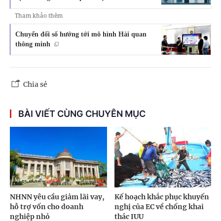
Tham khảo thêm
Chuyển đổi số hướng tới mô hình Hải quan
thông minh
Chia sẻ
BÀI VIẾT CÙNG CHUYÊN MỤC
NHNN yêu cầu giảm lãi vay,
Kế hoạch khắc phục khuyến
hỗ trợ vốn cho doanh
nghị của EC về chống khai
nghiệp nhỏ
thác IUU