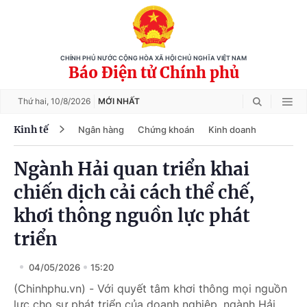
CHÍNH PHỦ NƯỚC CỘNG HÒA XÃ HỘI CHỦ NGHĨA VIỆT NAM
Báo Điện tử Chính phủ
Thứ hai,
10/8/2026
MỚI NHẤT
Kinh tế
Ngân hàng
Chứng khoán
Kinh doanh
Ngành Hải quan triển khai
chiến dịch cải cách thể chế,
khơi thông nguồn lực phát
triển
04/05/2026
15:20
(Chinhphu.vn) - Với quyết tâm khơi thông mọi nguồn
lực cho sự phát triển của doanh nghiệp, ngành Hải