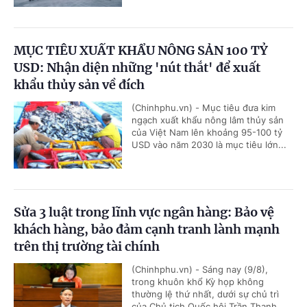
MỤC TIÊU XUẤT KHẨU NÔNG SẢN 100 TỶ
USD: Nhận diện những 'nút thắt' để xuất
khẩu thủy sản về đích
(Chinhphu.vn) - Mục tiêu đưa kim
ngạch xuất khẩu nông lâm thủy sản
của Việt Nam lên khoảng 95-100 tỷ
USD vào năm 2030 là mục tiêu lớn...
Sửa 3 luật trong lĩnh vực ngân hàng: Bảo vệ
khách hàng, bảo đảm cạnh tranh lành mạnh
trên thị trường tài chính
(Chinhphu.vn) - Sáng nay (9/8),
trong khuôn khổ Kỳ họp không
thường lệ thứ nhất, dưới sự chủ trì
của Chủ tịch Quốc hội Trần Thanh...