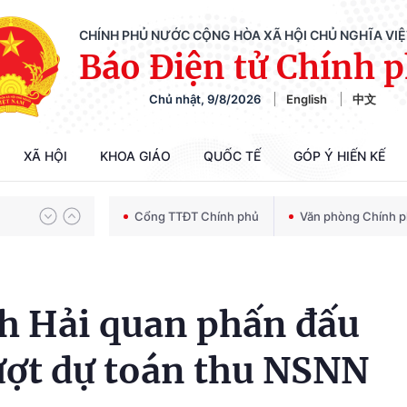
CHÍNH PHỦ NƯỚC CỘNG HÒA XÃ HỘI CHỦ NGHĨA VI
Báo Điện tử Chính 
Chủ nhật, 9/8/2026
English
中文
Chiến dịch 500 ngày đêm tìm kiếm, quy tập và xác định danh tính hài cốt liệt sĩ
XÃ HỘI
KHOA GIÁO
QUỐC TẾ
GÓP Ý HIẾN KẾ
Bảo vệ nền tảng tư tưởng của Đảng trong kỷ nguyên phát triển mới
Cổng TTĐT Chính phủ
Văn phòng Chính 
Chiến dịch 500 ngày đêm tìm kiếm, quy tập và xác định danh tính hài cốt liệt sĩ
h Hải quan phấn đấu
ượt dự toán thu NSNN