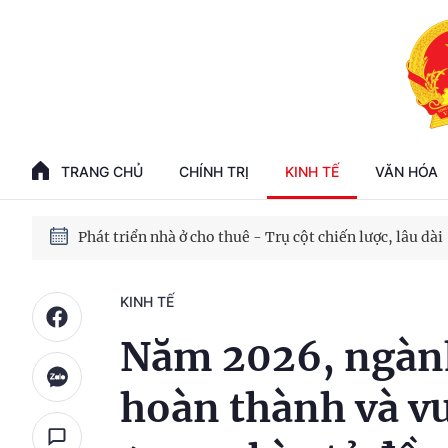
Phát triển kinh tế nhà nước trong kỷ nguyên mới
100 ngày xử lý các điểm nghẽn về chuyển đổi số
TRANG CHỦ
CHÍNH TRỊ
KINH TẾ
VĂN HÓA
Phát triển nhà ở cho thuê - Trụ cột chiến lược, lâu dài
Phát triển kinh tế nhà nước trong kỷ nguyên mới
KINH TẾ
Năm 2026, ngàn
hoàn thành và v