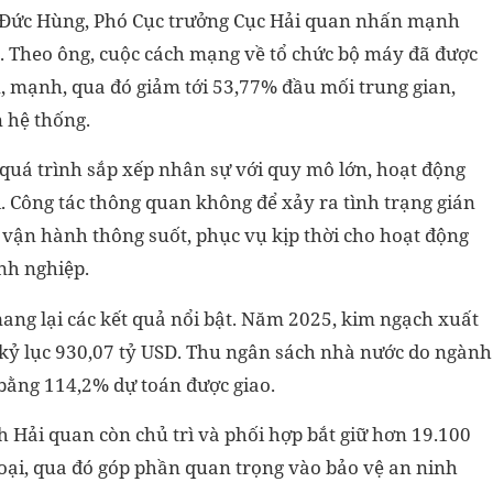
ần Đức Hùng, Phó Cục trưởng Cục Hải quan nhấn mạnh
. Theo ông, cuộc cách mạng về tổ chức bộ máy đã được
ọn, mạnh, qua đó giảm tới 53,77% đầu mối trung gian,
 hệ thống.
 quá trình sắp xếp nhân sự với quy mô lớn, hoạt động
i. Công tác thông quan không để xảy ra tình trạng gián
vận hành thông suốt, phục vụ kịp thời cho hoạt động
nh nghiệp.
mang lại các kết quả nổi bật. Năm 2025, kim ngạch xuất
 kỷ lục 930,07 tỷ USD. Thu ngân sách nhà nước do ngành
 bằng 114,2% dự toán được giao.
nh Hải quan còn chủ trì và phối hợp bắt giữ hơn 19.100
loại, qua đó góp phần quan trọng vào bảo vệ an ninh