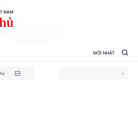
ỆT NAM
phủ
MỚI NHẤT
phủ
An Giang
Bắc Ninh
Cao Bằng