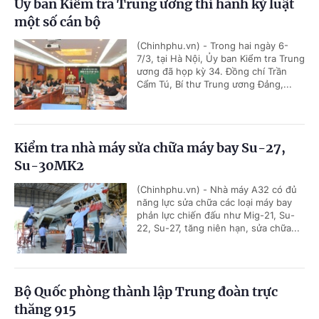
Ủy ban Kiểm tra Trung ương thi hành kỷ luật
một số cán bộ
(Chinhphu.vn) - Trong hai ngày 6-
7/3, tại Hà Nội, Ủy ban Kiểm tra Trung
ương đã họp kỳ 34. Đồng chí Trần
Cẩm Tú, Bí thư Trung ương Đảng,...
Kiểm tra nhà máy sửa chữa máy bay Su-27,
Su-30MK2
(Chinhphu.vn) - Nhà máy A32 có đủ
năng lực sửa chữa các loại máy bay
phản lực chiến đấu như Mig-21, Su-
22, Su-27, tăng niên hạn, sửa chữa...
Bộ Quốc phòng thành lập Trung đoàn trực
thăng 915