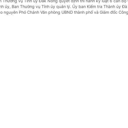
n Thường vụ Tỉnh ủy Đắk Nông quyết định thi hành kỷ luật 6 cán bộ
ỉnh ủy, Ban Thường vụ Tỉnh ủy quản lý. Ủy ban Kiểm tra Thành ủy Đ
áo nguyên Phó Chánh Văn phòng UBND thành phố và Giám đốc Công.