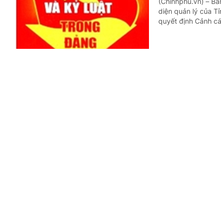
(Chinhphu.vn) – Ba
diện quản lý của T
quyết định Cảnh c