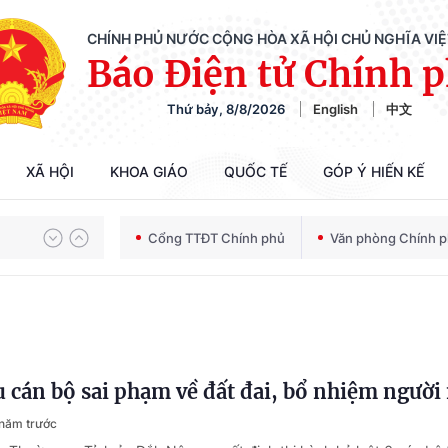
CHÍNH PHỦ NƯỚC CỘNG HÒA XÃ HỘI CHỦ NGHĨA VI
Báo Điện tử Chính 
Thứ bảy, 8/8/2026
English
中文
Chiến dịch 500 ngày đêm tìm kiếm, quy tập và xác định danh tính hài cốt liệt sĩ
XÃ HỘI
KHOA GIÁO
QUỐC TẾ
GÓP Ý HIẾN KẾ
Bảo vệ nền tảng tư tưởng của Đảng trong kỷ nguyên phát triển mới
Cổng TTĐT Chính phủ
Văn phòng Chính 
Chiến dịch 500 ngày đêm tìm kiếm, quy tập và xác định danh tính hài cốt liệt sĩ
u cán bộ sai phạm về đất đai, bổ nhiệm người
năm trước