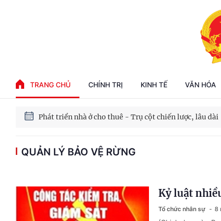
Phát triển kinh tế nhà nước trong kỷ nguyên mới
100 ngày xử lý các điểm nghẽn về chuyển đổi số
TRANG CHỦ
CHÍNH TRỊ
KINH TẾ
VĂN HÓA
Phát triển nhà ở cho thuê - Trụ cột chiến lược, lâu dài
Phát triển kinh tế nhà nước trong kỷ nguyên mới
QUẢN LÝ BẢO VỆ RỪNG
Kỷ luật nhiề
Tổ chức nhân sự
8 