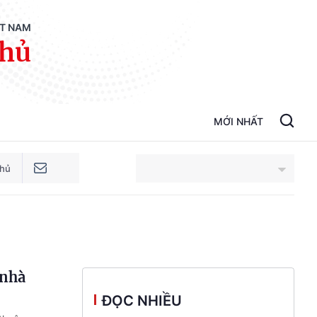
ỆT NAM
phủ
MỚI NHẤT
phủ
An Giang
Bắc Ninh
 nhà
Cao Bằng
ĐỌC NHIỀU