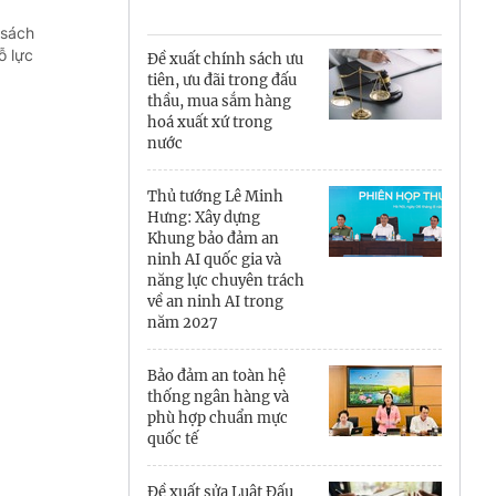
Cà Mau
 sách
Cần Thơ
ỗ lực
Đề xuất chính sách ưu
tiên, ưu đãi trong đấu
Điện Biên
thầu, mua sắm hàng
hoá xuất xứ trong
Đà Nẵng
nước
Đắk Lắk
Thủ tướng Lê Minh
Hưng: Xây dựng
Đồng Nai
Khung bảo đảm an
ninh AI quốc gia và
năng lực chuyên trách
Đồng Tháp
về an ninh AI trong
năm 2027
Gia Lai
Bảo đảm an toàn hệ
Hà Nội
thống ngân hàng và
phù hợp chuẩn mực
Hồ Chí Minh
quốc tế
Hà Tĩnh
Đề xuất sửa Luật Đấu