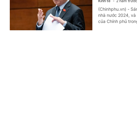
Kinh tế
2 năm trướ
(Chinhphu.vn) - Sán
nhà nước 2024, và 
của Chính phủ tron