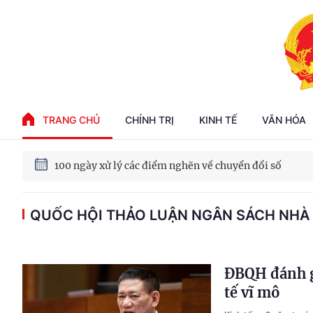
Phát triển kinh tế nhà nước trong kỷ nguyên mới
TRANG CHỦ
CHÍNH TRỊ
KINH TẾ
VĂN HÓA
100 ngày xử lý các điểm nghẽn về chuyển đổi số
QUỐC HỘI THẢO LUẬN NGÂN SÁCH NHÀ
Phát triển nhà ở cho thuê - Trụ cột chiến lược, lâu dài
Phát triển kinh tế nhà nước trong kỷ nguyên mới
ĐBQH đánh gi
tế vĩ mô