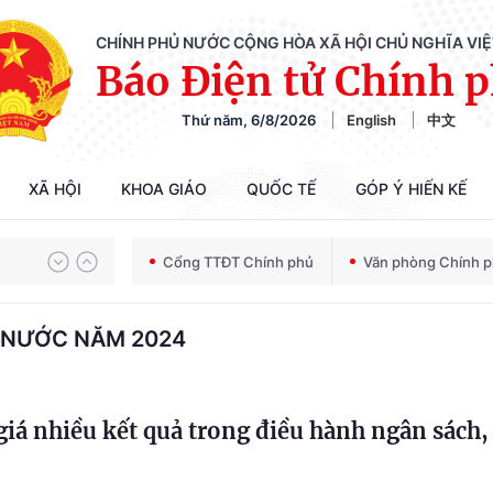
CHÍNH PHỦ NƯỚC CỘNG HÒA XÃ HỘI CHỦ NGHĨA VI
Báo Điện tử Chính 
Thứ năm, 6/8/2026
English
中文
XÃ HỘI
KHOA GIÁO
QUỐC TẾ
GÓP Ý HIẾN KẾ
Chiến dịch 500 ngày đêm tìm kiếm, quy tập và xác định danh tính hài cốt liệt sĩ
Cổng TTĐT Chính phủ
Văn phòng Chính 
Bảo vệ nền tảng tư tưởng của Đảng trong kỷ nguyên phát triển mới
 NƯỚC NĂM 2024
á nhiều kết quả trong điều hành ngân sách,
Chiến dịch 500 ngày đêm tìm kiếm, quy tập và xác định danh tính hài cốt liệt sĩ