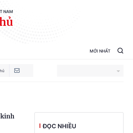
ỆT NAM
phủ
MỚI NHẤT
phủ
An Giang
Bắc Ninh
 kinh
Cao Bằng
ĐỌC NHIỀU