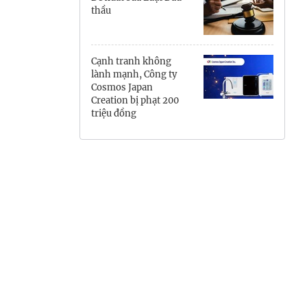
thầu
Hưng Yên
Hải Phòng
Cạnh tranh không
lành mạnh, Công ty
Khánh Hòa
Cosmos Japan
Creation bị phạt 200
Lai Châu
triệu đồng
Lào Cai
Lâm Đồng
Lạng Sơn
Nghệ An
Ninh Bình
Phú Thọ