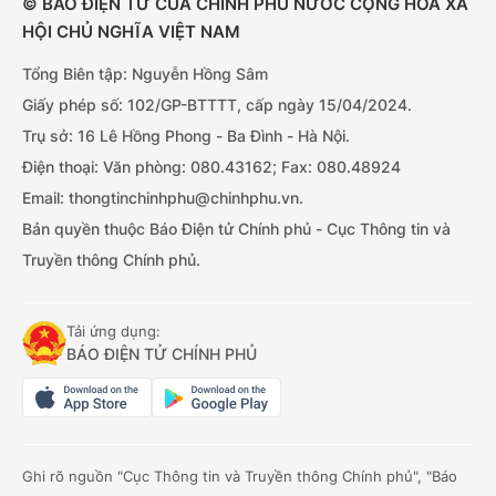
© BÁO ĐIỆN TỬ CỦA CHÍNH PHỦ NƯỚC CỘNG HÒA XÃ
HỘI CHỦ NGHĨA VIỆT NAM
Tổng Biên tập: Nguyễn Hồng Sâm
Giấy phép số: 102/GP-BTTTT, cấp ngày 15/04/2024.
Trụ sở: 16 Lê Hồng Phong - Ba Đình - Hà Nội.
Điện thoại: Văn phòng: 080.43162; Fax: 080.48924
Email: thongtinchinhphu@chinhphu.vn.
Bản quyền thuộc Báo Điện tử Chính phủ - Cục Thông tin và
Truyền thông Chính phủ.
Tải ứng dụng:
BÁO ĐIỆN TỬ CHÍNH PHỦ
Ghi rõ nguồn "Cục Thông tin và Truyền thông Chính phủ", "Báo