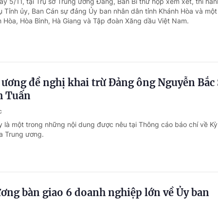
y 5/11, tại Trụ sở Trung ương Đảng, Ban Bí thư họp xem xét, thi hàn
ụ Tỉnh ủy, Ban Cán sự đảng Ủy ban nhân dân tỉnh Khánh Hòa và một
h Hòa, Hòa Bình, Hà Giang và Tập đoàn Xăng dầu Việt Nam.
ương đề nghị khai trừ Đảng ông Nguyễn Bắc
h Tuấn
c
y là một trong những nội dung được nêu tại Thông cáo báo chí về K
a Trung ương.
ơng bàn giao 6 doanh nghiệp lớn về Ủy ban