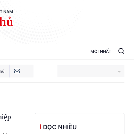
ỆT NAM
phủ
MỚI NHẤT
phủ
An Giang
Bắc Ninh
hiệp
Cao Bằng
ĐỌC NHIỀU