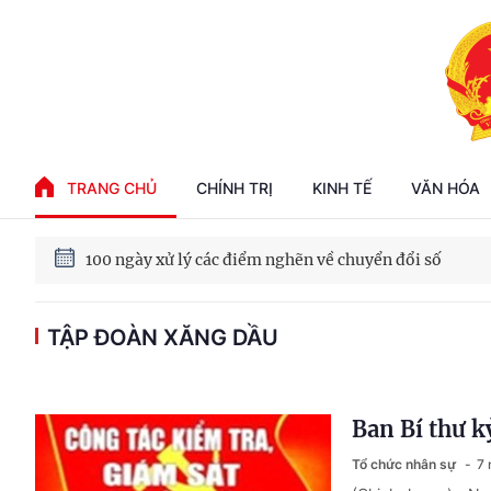
Phát triển kinh tế nhà nước trong kỷ nguyên mới
TRANG CHỦ
CHÍNH TRỊ
KINH TẾ
VĂN HÓA
100 ngày xử lý các điểm nghẽn về chuyển đổi số
TẬP ĐOÀN XĂNG DẦU
Phát triển nhà ở cho thuê - Trụ cột chiến lược, lâu dài
Phát triển kinh tế nhà nước trong kỷ nguyên mới
Ban Bí thư k
Tổ chức nhân sự
7 