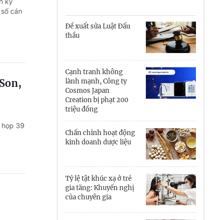
Cà Mau
h kỷ
 số cán
Cần Thơ
Đề xuất sửa Luật Đấu
thầu
Điện Biên
Đà Nẵng
Cạnh tranh không
 Son,
lành mạnh, Công ty
Đắk Lắk
Cosmos Japan
Creation bị phạt 200
Đồng Nai
triệu đồng
ỳ họp 39
Đồng Tháp
Chấn chỉnh hoạt động
kinh doanh dược liệu
Gia Lai
Hà Nội
Tỷ lệ tật khúc xạ ở trẻ
gia tăng: Khuyến nghị
Hồ Chí Minh
của chuyên gia
Hà Tĩnh