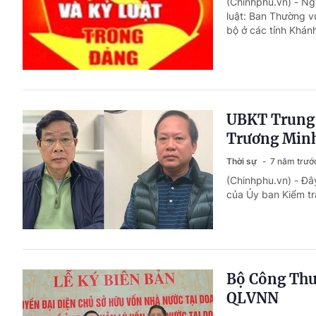
(Chinhphu.vn) - Ngà
luật: Ban Thường v
bộ ở các tỉnh Khán
UBKT Trung 
Trương Min
Thời sự
7 năm trướ
(Chinhphu.vn) - Đâ
của Ủy ban Kiểm tr
Bộ Công Thư
QLVNN