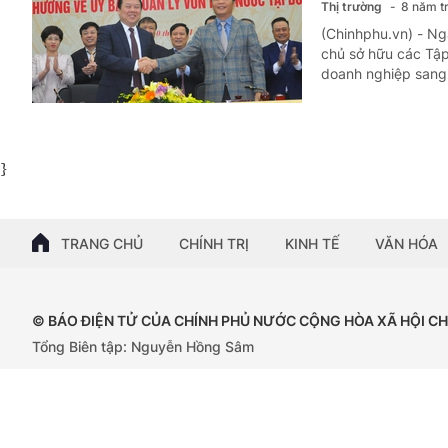
Thị trường
8 năm t
(Chinhphu.vn) - Ng
chủ sở hữu các Tập
doanh nghiệp sang 
}
TRANG CHỦ
CHÍNH TRỊ
KINH TẾ
VĂN HÓA
© BÁO ĐIỆN TỬ CỦA CHÍNH PHỦ NƯỚC CỘNG HÒA XÃ HỘI C
Tổng Biên tập: Nguyễn Hồng Sâm
Giấy phép số: 102/GP-BTTTT, cấp ngày 15/04/2024.
Trụ sở: 16 Lê Hồng Phong - Ba Đình - Hà Nội;
Điện thoại: Văn phòng: 080.43162;Fax: 080.48924;