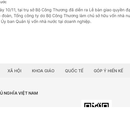
rước
ày 10/11, tại trụ sở Bộ Công Thương đã diễn ra Lễ bàn giao quyền đạ
 đoàn, Tổng công ty do Bộ Công Thương làm chủ sở hữu vốn nhà nư
Ủy ban Quản lý vốn nhà nước tại doanh nghiệp.
XÃ HỘI
KHOA GIÁO
QUỐC TẾ
GÓP Ý HIẾN KẾ
HỦ NGHĨA VIỆT NAM
Tải ứng dụng:
BÁO ĐIỆN TỬ CHÍNH PHỦ