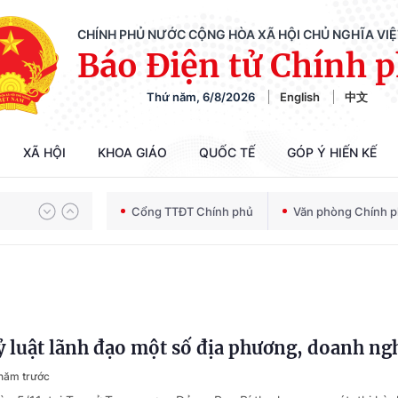
CHÍNH PHỦ NƯỚC CỘNG HÒA XÃ HỘI CHỦ NGHĨA VI
Báo Điện tử Chính 
Thứ năm, 6/8/2026
English
中文
XÃ HỘI
KHOA GIÁO
QUỐC TẾ
GÓP Ý HIẾN KẾ
Chiến dịch 500 ngày đêm tìm kiếm, quy tập và xác định danh tính hài cốt liệt sĩ
Cổng TTĐT Chính phủ
Văn phòng Chính 
Bảo vệ nền tảng tư tưởng của Đảng trong kỷ nguyên phát triển mới
ỷ luật lãnh đạo một số địa phương, doanh ng
Chiến dịch 500 ngày đêm tìm kiếm, quy tập và xác định danh tính hài cốt liệt sĩ
năm trước