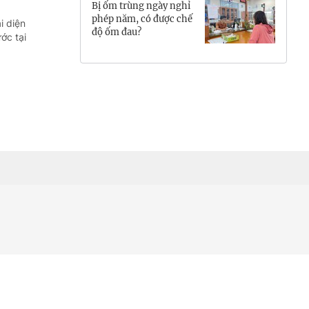
Bị ốm trùng ngày nghỉ
Hưng Yên
phép năm, có được chế
i diện
độ ốm đau?
ớc tại
Hải Phòng
Khánh Hòa
Lai Châu
Lào Cai
Lâm Đồng
Lạng Sơn
Nghệ An
Ninh Bình
Phú Thọ