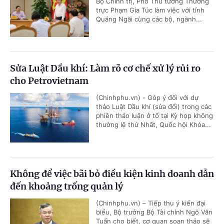
Bộ Chính trị, Phó Thủ tướng Thường
trực Phạm Gia Túc làm việc với tỉnh
Quảng Ngãi cùng các bộ, ngành...
Sửa Luật Dầu khí: Làm rõ cơ chế xử lý rủi ro
cho Petrovietnam
(Chinhphu.vn) - Góp ý đối với dự
thảo Luật Dầu khí (sửa đổi) trong các
phiên thảo luận ở tổ tại Kỳ họp không
thường lệ thứ Nhất, Quốc hội Khóa...
Không để việc bãi bỏ điều kiện kinh doanh dẫn
đến khoảng trống quản lý
(Chinhphu.vn) – Tiếp thu ý kiến đại
biểu, Bộ trưởng Bộ Tài chính Ngô Văn
Tuấn cho biết, cơ quan soạn thảo sẽ