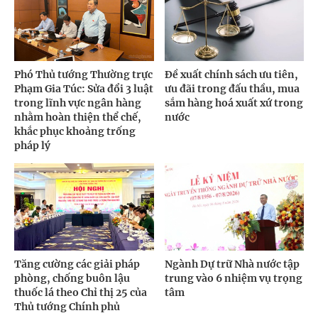
Phó Thủ tướng Thường trực
Đề xuất chính sách ưu tiên,
Phạm Gia Túc: Sửa đổi 3 luật
ưu đãi trong đấu thầu, mua
trong lĩnh vực ngân hàng
sắm hàng hoá xuất xứ trong
nhằm hoàn thiện thể chế,
nước
khắc phục khoảng trống
pháp lý
Tăng cường các giải pháp
Ngành Dự trữ Nhà nước tập
phòng, chống buôn lậu
trung vào 6 nhiệm vụ trọng
thuốc lá theo Chỉ thị 25 của
tâm
Thủ tướng Chính phủ