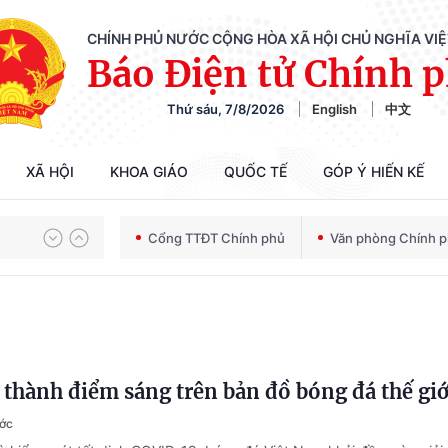
CHÍNH PHỦ NƯỚC CỘNG HÒA XÃ HỘI CHỦ NGHĨA VI
Báo Điện tử Chính 
Thứ sáu, 7/8/2026
English
中文
XÃ HỘI
KHOA GIÁO
QUỐC TẾ
GÓP Ý HIẾN KẾ
Chiến dịch 500 ngày đêm tìm kiếm, quy tập và xác định danh tính hài cốt liệt sĩ
Cổng TTĐT Chính phủ
Văn phòng Chính 
Bảo vệ nền tảng tư tưởng của Đảng trong kỷ nguyên phát triển mới
 thành điểm sáng trên bản đồ bóng đá thế giớ
Chiến dịch 500 ngày đêm tìm kiếm, quy tập và xác định danh tính hài cốt liệt sĩ
ước