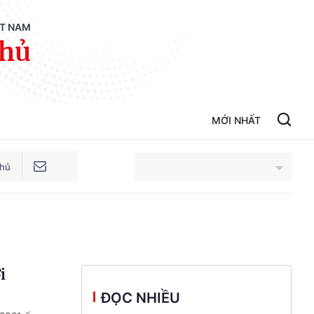
ỆT NAM
phủ
MỚI NHẤT
phủ
An Giang
Bắc Ninh
i
Cao Bằng
ĐỌC NHIỀU