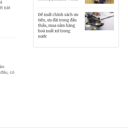
đá
Hưng Yên
ết bắt
Đề xuất chính sách ưu
Hải Phòng
tiên, ưu đãi trong đấu
thầu, mua sắm hàng
hoá xuất xứ trong
Khánh Hòa
nước
Lai Châu
Lào Cai
vào
Lâm Đồng
 đấu, có
Lạng Sơn
Nghệ An
Ninh Bình
Phú Thọ