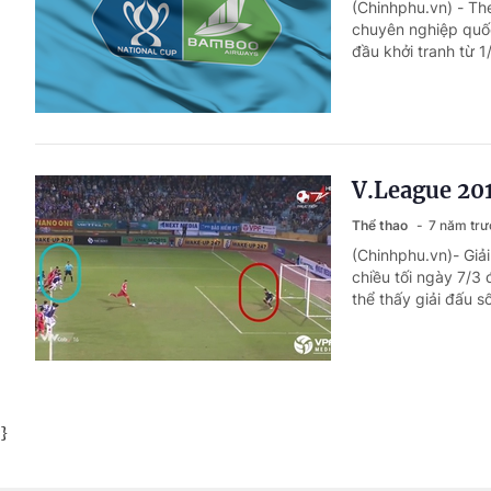
(Chinhphu.vn) - Th
chuyên nghiệp quốc
đầu khởi tranh từ 1/
V.League 201
Thể thao
7 năm trư
(Chinhphu.vn)- Giả
chiều tối ngày 7/3
thể thấy giải đấu số
}