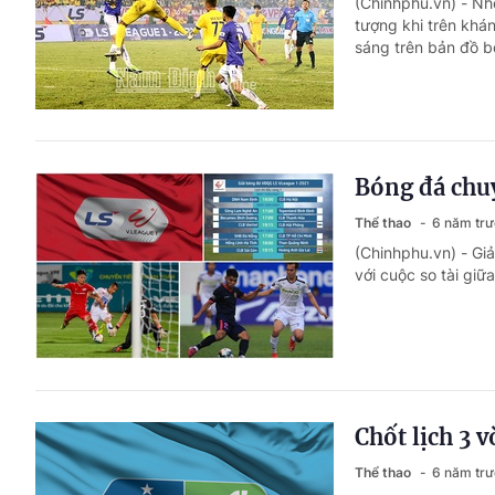
(Chinhphu.vn) - Nh
tượng khi trên khá
sáng trên bản đồ bó
Bóng đá chuy
Thể thao
6 năm tr
(Chinhphu.vn) - Gi
với cuộc so tài gi
Chốt lịch 3 
Thể thao
6 năm tr