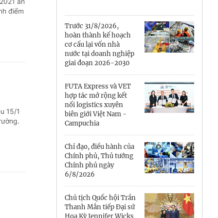
Cà Mau
 2021 ấn
ành điểm
Cần Thơ
Trước 31/8/2026,
hoàn thành kế hoạch
Điện Biên
cơ cấu lại vốn nhà
nước tại doanh nghiệp
Đà Nẵng
giai đoạn 2026-2030
Đắk Lắk
FUTA Express và VET
hợp tác mở rộng kết
Đồng Nai
nối logistics xuyên
ều 15/1
biên giới Việt Nam -
rường.
Campuchia
Đồng Tháp
Gia Lai
Chỉ đạo, điều hành của
Chính phủ, Thủ tướng
Chính phủ ngày
Hà Nội
6/8/2026
Hồ Chí Minh
Chủ tịch Quốc hội Trần
Thanh Mẫn tiếp Đại sứ
Hà Tĩnh
Hoa Kỳ Jennifer Wicks