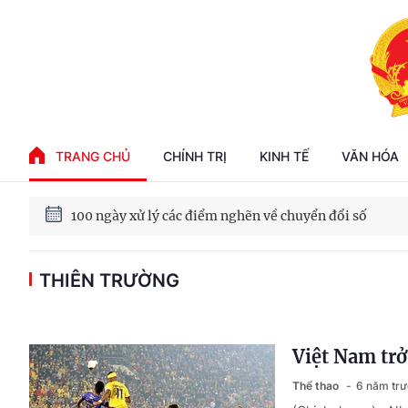
Phát triển kinh tế nhà nước trong kỷ nguyên mới
TRANG CHỦ
CHÍNH TRỊ
KINH TẾ
VĂN HÓA
100 ngày xử lý các điểm nghẽn về chuyển đổi số
THIÊN TRƯỜNG
Phát triển nhà ở cho thuê - Trụ cột chiến lược, lâu dài
Phát triển kinh tế nhà nước trong kỷ nguyên mới
Việt Nam trở
Thể thao
6 năm tr