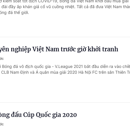
ờ kiểm soát tốt dịch COVID-19, bóng đá Việt Nam khởi đầu mùa giải
n đài đầy ắp khán giả cổ vũ cuồng nhiệt. Tất cả đã đưa Việt Nam th
ng đá thế giới.
ên nghiệp Việt Nam trước giờ khởi tranh
ước
ải Bóng đá vô địch quốc gia - V.League 2021 bắt đầu diễn ra vào chi
ữa CLB Nam Định và Á quân mùa giải 2020 Hà Nội FC trên sân Thiên T
vòng đấu Cúp Quốc gia 2020
ước