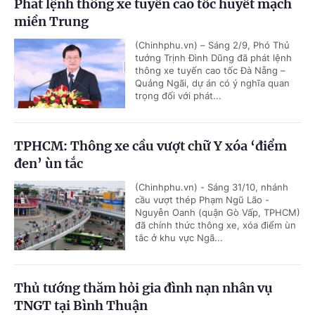
Phát lệnh thông xe tuyến cao tốc huyết mạch
miền Trung
(Chinhphu.vn) – Sáng 2/9, Phó Thủ
tướng Trịnh Đình Dũng đã phát lệnh
thông xe tuyến cao tốc Đà Nẵng –
Quảng Ngãi, dự án có ý nghĩa quan
trọng đối với phát...
TPHCM: Thông xe cầu vượt chữ Y xóa ‘điểm
đen’ ùn tắc
(Chinhphu.vn) - Sáng 31/10, nhánh
cầu vượt thép Phạm Ngũ Lão -
Nguyễn Oanh (quận Gò Vấp, TPHCM)
đã chính thức thông xe, xóa điểm ùn
tắc ở khu vực Ngã...
Thủ tướng thăm hỏi gia đình nạn nhân vụ
TNGT tại Bình Thuận