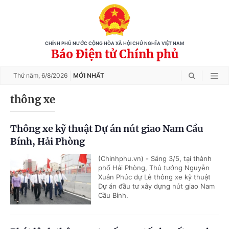
CHÍNH PHỦ NƯỚC CỘNG HÒA XÃ HỘI CHỦ NGHĨA VIỆT NAM
Báo Điện tử Chính phủ
Thứ năm,
6/8/2026
MỚI NHẤT
thông xe
Thông xe kỹ thuật Dự án nút giao Nam Cầu
Bính, Hải Phòng
(Chinhphu.vn) - Sáng 3/5, tại thành
phố Hải Phòng, Thủ tướng Nguyễn
Xuân Phúc dự Lễ thông xe kỹ thuật
Dự án đầu tư xây dựng nút giao Nam
Cầu Bính.