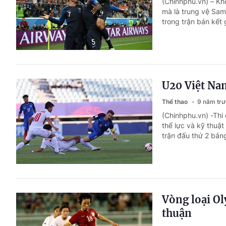
(Chinhphu.vn) – Kh
mà là trung vệ Sam
trong trận bán kết
U20 Việt Na
Thể thao
9 năm tr
(Chinhphu.vn) -Thi
thể lực và kỹ thuậ
trận đấu thứ 2 bản
Vòng loại O
thuận