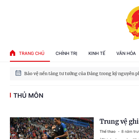
Phát triển kinh tế nhà nước trong kỷ nguyên mới
TRANG CHỦ
CHÍNH TRỊ
KINH TẾ
VĂN HÓA
100 ngày xử lý các điểm nghẽn về chuyển đổi số
Phát triển nhà ở cho thuê - Trụ cột chiến lược, lâu dài
THỦ MÔN
Phát triển kinh tế nhà nước trong kỷ nguyên mới
Trung vệ ghi
Thể thao
8 năm tr