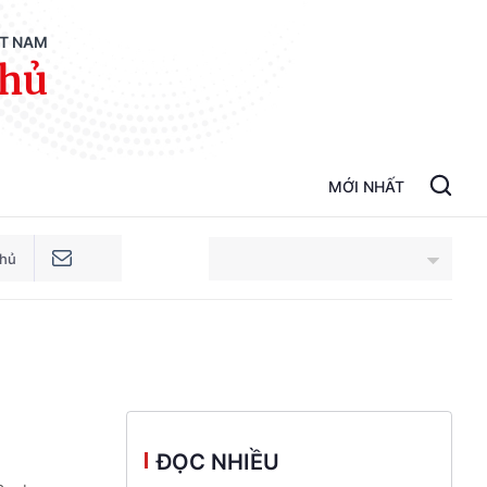
ỆT NAM
phủ
MỚI NHẤT
phủ
An Giang
Bắc Ninh
Cao Bằng
ĐỌC NHIỀU