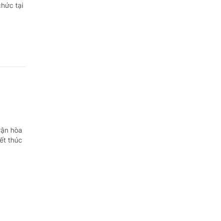
Quảng Ngãi
hức tại
Quảng Ninh
Quảng Trị
Sơn La
Thanh Hóa
Thái Nguyên
rận hòa
Thừa Thiên Huế
ết thúc
Tuyên Quang
Tây Ninh
Vĩnh Long