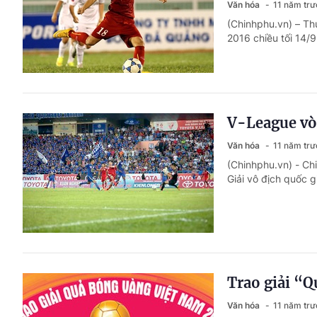
Văn hóa
11 năm trư
(Chinhphu.vn) – Th
2016 chiều tối 14/
V-League vòn
Văn hóa
11 năm trư
(Chinhphu.vn) - Ch
Giải vô địch quốc 
Trao giải “
Văn hóa
11 năm trư