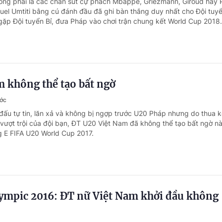
ông phải là các chân sút cự phách Mbappe, Griezmann, Giroud hay
uel Umtiti bằng cú đánh đầu đã ghi bàn thắng duy nhất cho Đội tuy
 gặp Đội tuyển Bỉ, đưa Pháp vào chơi trận chung kết World Cup 2018.
m không thể tạo bất ngờ
ước
 đấu tự tin, lăn xả và không bị ngợp trước U20 Pháp nhưng do thua 
t vượt trội của đội bạn, ĐT U20 Việt Nam đã không thể tạo bất ngờ n
g E FIFA U20 World Cup 2017.
lympic 2016: ĐT nữ Việt Nam khởi đầu không