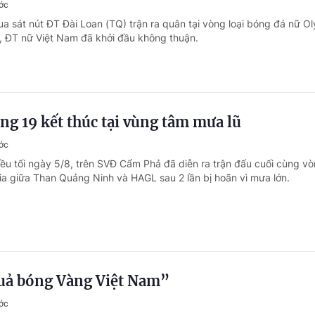
ớc
ua sát nút ĐT Đài Loan (TQ) trận ra quân tại vòng loại bóng đá nữ O
9, ĐT nữ Việt Nam đã khởi đầu không thuận.
g 19 kết thúc tại vùng tâm mưa lũ
ớc
iều tối ngày 5/8, trên SVĐ Cẩm Phả đã diễn ra trận đấu cuối cùng v
gia giữa Than Quảng Ninh và HAGL sau 2 lần bị hoãn vì mưa lớn.
Quả bóng Vàng Việt Nam”
ớc