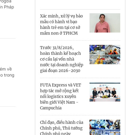
Cà Mau
 Pogba
ển Pháp
Cần Thơ
Xác minh, xử lý vụ bảo
mẫu có hành vi bạo
Điện Biên
hành trẻ em tại cơ sở
mầm non ở TPHCM
Đà Nẵng
Trước 31/8/2026,
Đắk Lắk
hoàn thành kế hoạch
cơ cấu lại vốn nhà
Đồng Nai
nước tại doanh nghiệp
kém về
giai đoạn 2026-2030
ào trong
Đồng Tháp
FUTA Express và VET
Gia Lai
hợp tác mở rộng kết
nối logistics xuyên
biên giới Việt Nam -
Hà Nội
Campuchia
Hồ Chí Minh
Chỉ đạo, điều hành của
Chính phủ, Thủ tướng
Hà Tĩnh
Chính phủ ngày