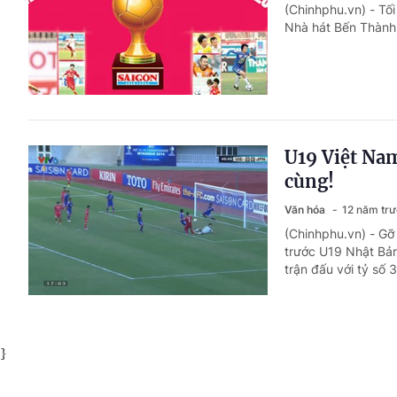
(Chinhphu.vn) - Tố
Nhà hát Bến Thành
U19 Việt Nam
cùng!
Văn hóa
12 năm tr
(Chinhphu.vn) - Gỡ
trước U19 Nhật Bản 
trận đấu với tỷ số
}