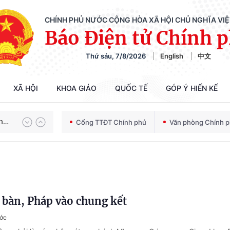
CHÍNH PHỦ NƯỚC CỘNG HÒA XÃ HỘI CHỦ NGHĨA VI
Báo Điện tử Chính 
Thứ sáu, 7/8/2026
English
中文
Chiến dịch 500 ngày đêm tìm kiếm, quy tập và xác định danh tính hài cốt liệt sĩ
XÃ HỘI
KHOA GIÁO
QUỐC TẾ
GÓP Ý HIẾN KẾ
Bảo vệ nền tảng tư tưởng của Đảng trong kỷ nguyên phát triển mới
Cổng TTĐT Chính phủ
Văn phòng Chính 
Chiến dịch 500 ngày đêm tìm kiếm, quy tập và xác định danh tính hài cốt liệt sĩ
 bàn, Pháp vào chung kết
ước