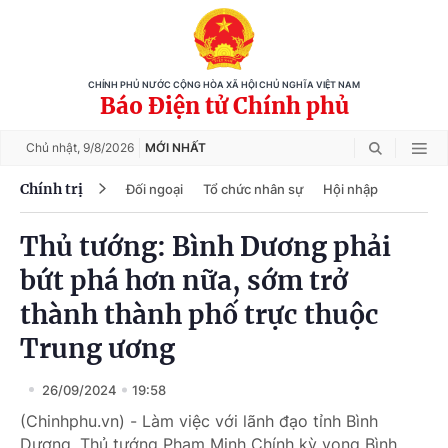
CHÍNH PHỦ NƯỚC CỘNG HÒA XÃ HỘI CHỦ NGHĨA VIỆT NAM
Báo Điện tử Chính phủ
Chủ nhật,
9/8/2026
MỚI NHẤT
Chính trị
Đối ngoại
Tổ chức nhân sự
Hội nhập
Thủ tướng: Bình Dương phải
bứt phá hơn nữa, sớm trở
thành thành phố trực thuộc
Trung ương
26/09/2024
19:58
(Chinhphu.vn) - Làm việc với lãnh đạo tỉnh Bình
Dương, Thủ tướng Phạm Minh Chính kỳ vọng Bình