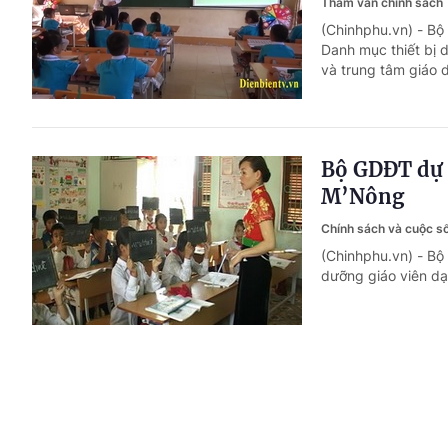
Tham vấn chính sách
(Chinhphu.vn) - Bộ
Danh mục thiết bị d
và trung tâm giáo 
Bộ GDĐT dự 
M’Nông
Chính sách và cuộc 
(Chinhphu.vn) - Bộ
dưỡng giáo viên dạ