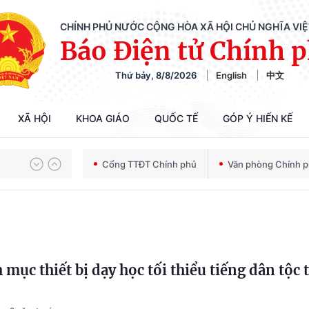
CHÍNH PHỦ NƯỚC CỘNG HÒA XÃ HỘI CHỦ NGHĨA VI
Báo Điện tử Chính 
Thứ bảy, 8/8/2026
English
中文
XÃ HỘI
KHOA GIÁO
QUỐC TẾ
GÓP Ý HIẾN KẾ
Chiến dịch 500 ngày đêm tìm kiếm, quy tập và xác định danh tính hài cốt liệt sĩ
Cổng TTĐT Chính phủ
Văn phòng Chính 
Bảo vệ nền tảng tư tưởng của Đảng trong kỷ nguyên phát triển mới
 mục thiết bị dạy học tối thiểu tiếng dân tộc 
Chiến dịch 500 ngày đêm tìm kiếm, quy tập và xác định danh tính hài cốt liệt sĩ