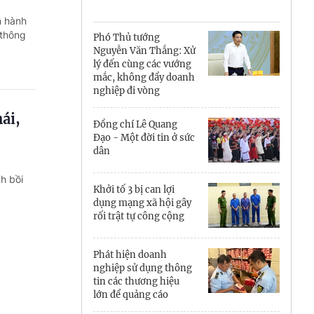
Cà Mau
n hành
Cần Thơ
 thông
Phó Thủ tướng
Nguyễn Văn Thắng: Xử
Điện Biên
lý đến cùng các vướng
mắc, không đẩy doanh
Đà Nẵng
nghiệp đi vòng
ái,
Đắk Lắk
Đồng chí Lê Quang
Đạo - Một đời tin ở sức
Đồng Nai
dân
h bồi
Đồng Tháp
Khởi tố 3 bị can lợi
dụng mạng xã hội gây
Gia Lai
rối trật tự công cộng
Hà Nội
Phát hiện doanh
nghiệp sử dụng thông
Hồ Chí Minh
tin các thương hiệu
lớn để quảng cáo
Hà Tĩnh