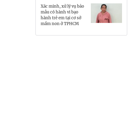
Xác minh, xử lý vụ bảo
Hưng Yên
mẫu có hành vi bạo
hành trẻ em tại cơ sở
Hải Phòng
mầm non ở TPHCM
Khánh Hòa
Lai Châu
Lào Cai
Lâm Đồng
Lạng Sơn
Nghệ An
Ninh Bình
Phú Thọ