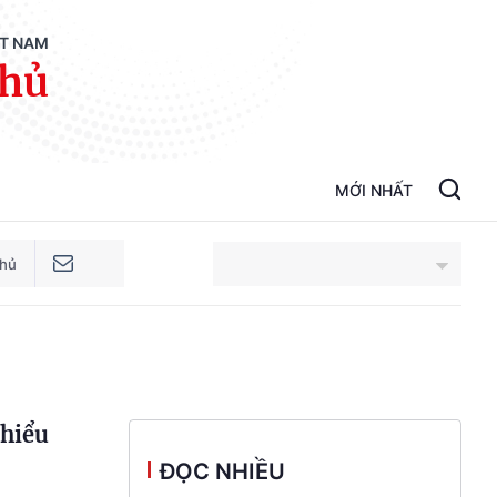
ỆT NAM
phủ
MỚI NHẤT
phủ
An Giang
Bắc Ninh
thiểu
Cao Bằng
ĐỌC NHIỀU