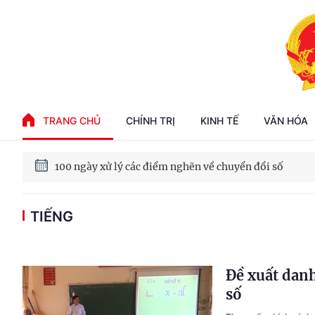
Phát triển kinh tế nhà nước trong kỷ nguyên mới
TRANG CHỦ
CHÍNH TRỊ
KINH TẾ
VĂN HÓA
100 ngày xử lý các điểm nghẽn về chuyển đổi số
TIẾNG
Phát triển nhà ở cho thuê - Trụ cột chiến lược, lâu dài
Phát triển kinh tế nhà nước trong kỷ nguyên mới
Đề xuất danh
số