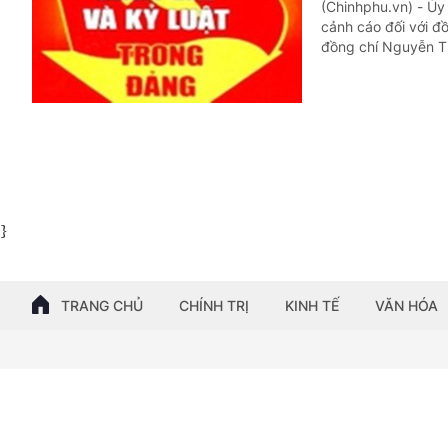
(Chinhphu.vn) - Ủy
cảnh cáo đối với đ
đồng chí Nguyễn Th
}
TRANG CHỦ
CHÍNH TRỊ
KINH TẾ
VĂN HÓA
© BÁO ĐIỆN TỬ CỦA CHÍNH PHỦ NƯỚC CỘNG HÒA XÃ HỘI C
Tổng Biên tập: Nguyễn Hồng Sâm