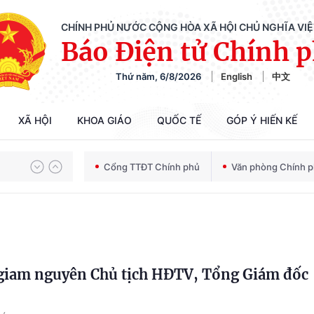
CHÍNH PHỦ NƯỚC CỘNG HÒA XÃ HỘI CHỦ NGHĨA VI
Báo Điện tử Chính 
Thứ năm, 6/8/2026
English
中文
XÃ HỘI
KHOA GIÁO
QUỐC TẾ
GÓP Ý HIẾN KẾ
Chiến dịch 500 ngày đêm tìm kiếm, quy tập và xác định danh tính hài cốt liệt sĩ
Cổng TTĐT Chính phủ
Văn phòng Chính 
Bảo vệ nền tảng tư tưởng của Đảng trong kỷ nguyên phát triển mới
t giam nguyên Chủ tịch HĐTV, Tổng Giám đốc
Chiến dịch 500 ngày đêm tìm kiếm, quy tập và xác định danh tính hài cốt liệt sĩ