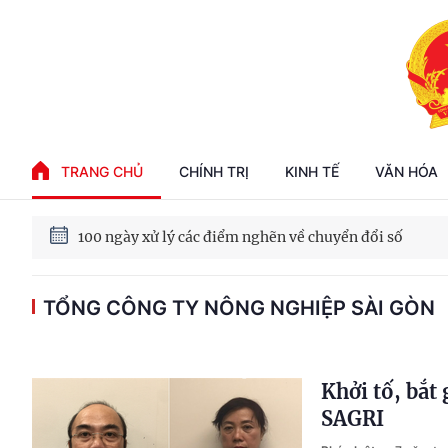
Phát triển kinh tế nhà nước trong kỷ nguyên mới
TRANG CHỦ
CHÍNH TRỊ
KINH TẾ
VĂN HÓA
100 ngày xử lý các điểm nghẽn về chuyển đổi số
TỔNG CÔNG TY NÔNG NGHIỆP SÀI GÒN
Phát triển nhà ở cho thuê - Trụ cột chiến lược, lâu dài
Phát triển kinh tế nhà nước trong kỷ nguyên mới
Khởi tố, bắ
SAGRI