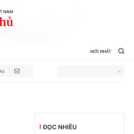
ỆT NAM
phủ
MỚI NHẤT
phủ
An Giang
Bắc Ninh
Cao Bằng
ĐỌC NHIỀU