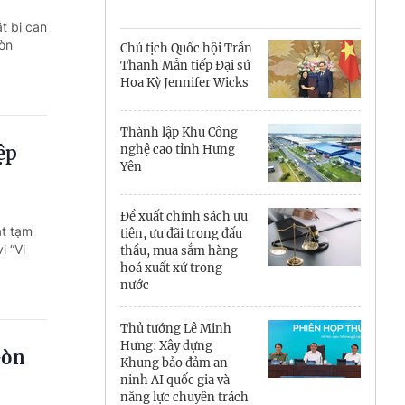
Cà Mau
t bị can
Cần Thơ
Gòn
Chủ tịch Quốc hội Trần
Thanh Mẫn tiếp Đại sứ
Điện Biên
Hoa Kỳ Jennifer Wicks
Đà Nẵng
Thành lập Khu Công
ệp
nghệ cao tỉnh Hưng
Đắk Lắk
Yên
Đồng Nai
Đề xuất chính sách ưu
ắt tạm
Đồng Tháp
tiên, ưu đãi trong đấu
 “Vi
thầu, mua sắm hàng
hoá xuất xứ trong
Gia Lai
nước
Hà Nội
Thủ tướng Lê Minh
Hưng: Xây dựng
Hồ Chí Minh
Gòn
Khung bảo đảm an
ninh AI quốc gia và
Hà Tĩnh
năng lực chuyên trách