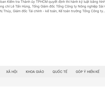
 ban Kiểm tra Thành ủy TPHCM quyết định thi hành kỷ luật bằng hìn
ồng chí Lê Tấn Hùng, Tổng Giám đốc Tổng Công ty Nông nghiệp Sài
ị Thúy, Giám đốc Tài chính - kế toán, Kế toán trưởng Tổng Công ty..
XÃ HỘI
KHOA GIÁO
QUỐC TẾ
GÓP Ý HIẾN KẾ
HỦ NGHĨA VIỆT NAM