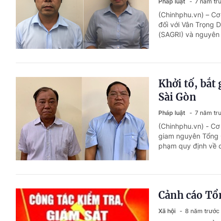
Pháp luật
7 năm tr
(Chinhphu.vn) – Cơ 
đối với Vân Trọng 
(SAGRI) và nguyên
Khởi tố, bắ
Sài Gòn
Pháp luật
7 năm tr
(Chinhphu.vn) - Cơ
giam nguyên Tổng 
phạm quy định về qu
Cảnh cáo Tổ
Xã hội
8 năm trước