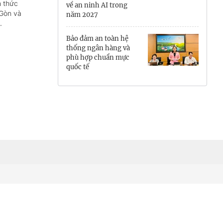
h thức
về an ninh AI trong
Hưng Yên
 Gòn và
năm 2027
.
Hải Phòng
Bảo đảm an toàn hệ
thống ngân hàng và
Khánh Hòa
phù hợp chuẩn mực
quốc tế
Lai Châu
Lào Cai
Lâm Đồng
Lạng Sơn
Nghệ An
Ninh Bình
Phú Thọ