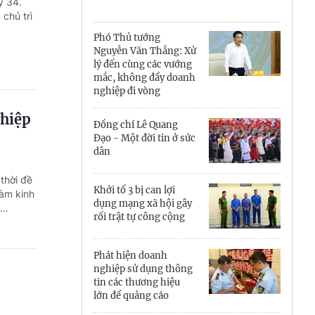
Cà Mau
ỳ 34.
chủ trì
Cần Thơ
Phó Thủ tướng
Nguyễn Văn Thắng: Xử
Điện Biên
lý đến cùng các vướng
mắc, không đẩy doanh
Đà Nẵng
nghiệp đi vòng
ghiệp
Đắk Lắk
Đồng chí Lê Quang
Đạo - Một đời tin ở sức
Đồng Nai
dân
thời đề
Đồng Tháp
Khởi tố 3 bị can lợi
làm kinh
dụng mạng xã hội gây
..
Gia Lai
rối trật tự công cộng
Hà Nội
Phát hiện doanh
nghiệp sử dụng thông
Hồ Chí Minh
tin các thương hiệu
lớn để quảng cáo
Hà Tĩnh