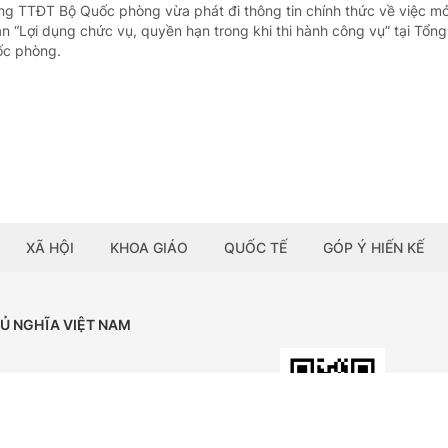
ng TTĐT Bộ Quốc phòng vừa phát đi thông tin chính thức về việc m
 án “Lợi dụng chức vụ, quyền hạn trong khi thi hành công vụ” tại Tổn
ốc phòng.
XÃ HỘI
KHOA GIÁO
QUỐC TẾ
GÓP Ý HIẾN KẾ
HỦ NGHĨA VIỆT NAM
Tải ứng dụng:
BÁO ĐIỆN TỬ CHÍNH PHỦ