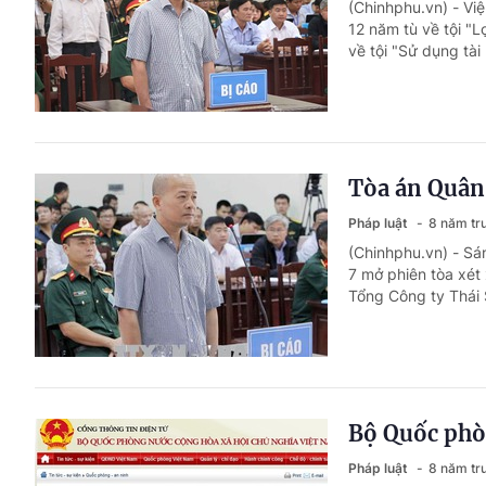
(Chinhphu.vn) - Vi
12 năm tù về tội "
về tội "Sử dụng tài
Tòa án Quân 
Pháp luật
8 năm tr
(Chinhphu.vn) - Sá
7 mở phiên tòa xét
Tổng Công ty Thái 
Bộ Quốc phòn
Pháp luật
8 năm tr