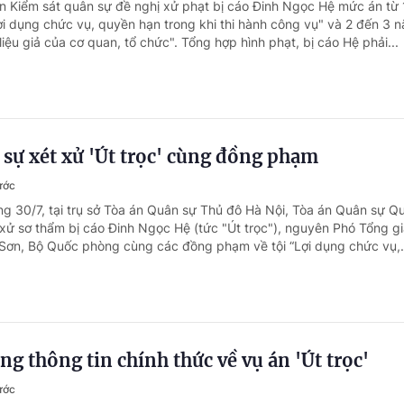
ện Kiểm sát quân sự đề nghị xử phạt bị cáo Đinh Ngọc Hệ mức án từ
Lợi dụng chức vụ, quyền hạn trong khi thi hành công vụ" và 2 đến 3 
 liệu giả của cơ quan, tổ chức". Tổng hợp hình phạt, bị cáo Hệ phải...
sự xét xử 'Út trọc' cùng đồng phạm
ước
ng 30/7, tại trụ sở Tòa án Quân sự Thủ đô Hà Nội, Tòa án Quân sự Q
 xử sơ thẩm bị cáo Đinh Ngọc Hệ (tức "Út trọc"), nguyên Phó Tổng 
Sơn, Bộ Quốc phòng cùng các đồng phạm về tội “Lợi dụng chức vụ,.
g thông tin chính thức về vụ án 'Út trọc'
ước