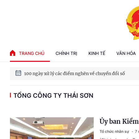
Phát triển kinh tế nhà nước trong kỷ nguyên mới
TRANG CHỦ
CHÍNH TRỊ
KINH TẾ
VĂN HÓA
100 ngày xử lý các điểm nghẽn về chuyển đổi số
Phát triển nhà ở cho thuê - Trụ cột chiến lược, lâu dài
TỔNG CÔNG TY THÁI SƠN
Phát triển kinh tế nhà nước trong kỷ nguyên mới
Ủy ban Kiểm 
Tổ chức nhân sự
7 