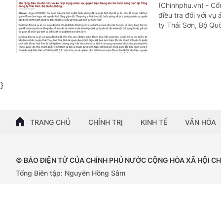
(Chinhphu.vn) - Cổ
điều tra đối với vụ
ty Thái Sơn, Bộ Qu
}
TRANG CHỦ
CHÍNH TRỊ
KINH TẾ
VĂN HÓA
© BÁO ĐIỆN TỬ CỦA CHÍNH PHỦ NƯỚC CỘNG HÒA XÃ HỘI C
Tổng Biên tập: Nguyễn Hồng Sâm
Giấy phép số: 102/GP-BTTTT, cấp ngày 15/04/2024.
Trụ sở: 16 Lê Hồng Phong - Ba Đình - Hà Nội;