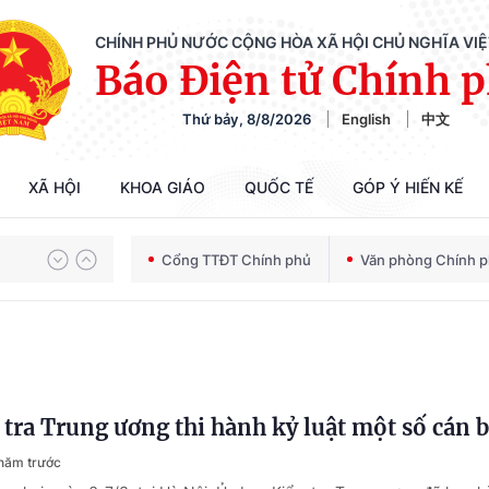
CHÍNH PHỦ NƯỚC CỘNG HÒA XÃ HỘI CHỦ NGHĨA VI
Báo Điện tử Chính 
Thứ bảy, 8/8/2026
English
中文
Chiến dịch 500 ngày đêm tìm kiếm, quy tập và xác định danh tính hài cốt liệt sĩ
XÃ HỘI
KHOA GIÁO
QUỐC TẾ
GÓP Ý HIẾN KẾ
Cổng TTĐT Chính phủ
Văn phòng Chính 
Bảo vệ nền tảng tư tưởng của Đảng trong kỷ nguyên phát triển mới
Chiến dịch 500 ngày đêm tìm kiếm, quy tập và xác định danh tính hài cốt liệt sĩ
tra Trung ương thi hành kỷ luật một số cán 
năm trước