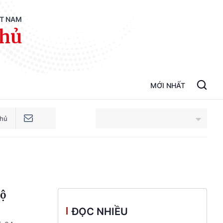
ỆT NAM
phủ
MỚI NHẤT
phủ
An Giang
Bắc Ninh
bộ
Cao Bằng
ĐỌC NHIỀU