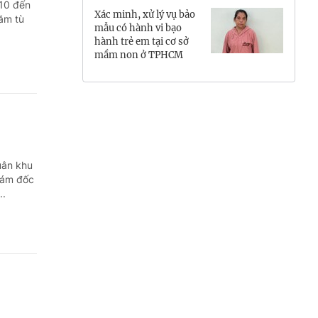
 10 đến
Xác minh, xử lý vụ bảo
Hưng Yên
năm tù
mẫu có hành vi bạo
hành trẻ em tại cơ sở
Hải Phòng
mầm non ở TPHCM
Khánh Hòa
Lai Châu
Lào Cai
uân khu
Lâm Đồng
giám đốc
..
Lạng Sơn
Nghệ An
Ninh Bình
Phú Thọ