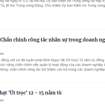
ong hai ngày 6-7/3, tại Hà Nội, Ủy ban Kiểm tra Trung ương đã họp k
Tú, Bí thư Trung ương Đảng, Chủ nhiệm Ủy ban Kiểm tra Trung ương 
: Chấn chỉnh công tác nhân sự trong doanh n
ước
i đồng xét xử đã tuyên phạt Đinh Ngọc Hệ (Út trọc) 12 năm tù; đồng 
hức năng chấn chỉnh việc quản lý hoạt động của các doanh nghiệp 
hòng; chấn chỉnh công tác bổ nhiệm cán bộ trong các doanh nghiệp.
ạt 'Út trọc' 12 - 15 năm tù
ước