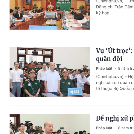
(Chinhphu.vn) - Tr
Đồng chí Trần Cẩm 
kỳ họp.
Vụ ‘Út trọc’
quân đội
Pháp luật
8 năm tr
(Chinhphu.vn) – Hộ
nghị các cơ quan c
tế thuộc Bộ Quốc p
Đề nghị xử ph
Pháp luật
8 năm tr