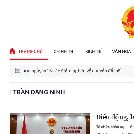
Phát triển kinh tế nhà nước trong kỷ nguyên mới
TRANG CHỦ
CHÍNH TRỊ
KINH TẾ
VĂN HÓA
100 ngày xử lý các điểm nghẽn về chuyển đổi số
Phát triển nhà ở cho thuê - Trụ cột chiến lược, lâu dài
TRẦN ĐĂNG NINH
Phát triển kinh tế nhà nước trong kỷ nguyên mới
Điều động, 
Tổ chức nhân sự
6 