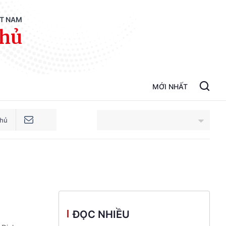
ỆT NAM
phủ
MỚI NHẤT
phủ
An Giang
Bắc Ninh
Cao Bằng
ĐỌC NHIỀU