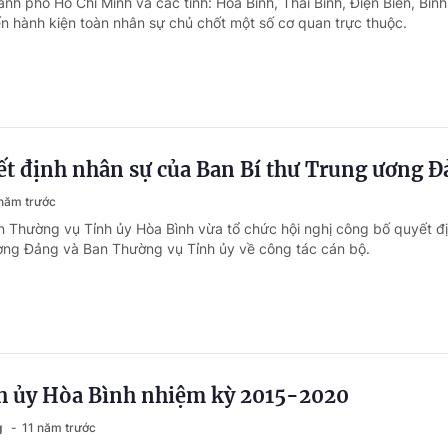
nh phố Hồ Chí Minh và các tỉnh: Hòa Bình, Thái Bình, Điện Biên, Bình
 hành kiện toàn nhân sự chủ chốt một số cơ quan trực thuộc.
ết định nhân sự của Ban Bí thư Trung ương 
năm trước
n Thường vụ Tỉnh ủy Hòa Bình vừa tổ chức hội nghị công bố quyết đ
ơng Đảng và Ban Thường vụ Tỉnh ủy về công tác cán bộ.
h ủy Hòa Bình nhiệm kỳ 2015-2020
g
11 năm trước