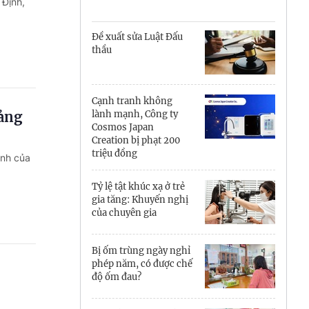
Cà Mau
 Định,
Cần Thơ
Đề xuất sửa Luật Đấu
thầu
Điện Biên
Đà Nẵng
Cạnh tranh không
Đảng
lành mạnh, Công ty
Đắk Lắk
Cosmos Japan
Creation bị phạt 200
Đồng Nai
triệu đồng
ịnh của
Đồng Tháp
Tỷ lệ tật khúc xạ ở trẻ
gia tăng: Khuyến nghị
Gia Lai
của chuyên gia
Hà Nội
Bị ốm trùng ngày nghỉ
phép năm, có được chế
Hồ Chí Minh
độ ốm đau?
Hà Tĩnh