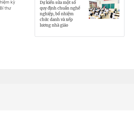
nhiệm kỳ
Dự kiến sửa một số
Hưng Yên
Bí thư
quy định chuẩn nghề
nghiệp, bổ nhiệm
chức danh và xếp
Hải Phòng
lương nhà giáo
Khánh Hòa
Lai Châu
Lào Cai
Lâm Đồng
Lạng Sơn
Nghệ An
Ninh Bình
Phú Thọ