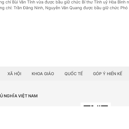
ng chí Bùi Văn Tỉnh vừa được bầu giữ chức Bí thư Tỉnh uỷ Hòa Bình 
ng chí: Trần Đăng Ninh, Nguyễn Văn Quang được bầu giữ chức Phó 
XÃ HỘI
KHOA GIÁO
QUỐC TẾ
GÓP Ý HIẾN KẾ
HỦ NGHĨA VIỆT NAM
Tải ứng dụng:
BÁO ĐIỆN TỬ CHÍNH PHỦ