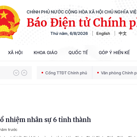
CHÍNH PHỦ NƯỚC CỘNG HÒA XÃ HỘI CHỦ NGHĨA VI
Báo Điện tử Chính 
Thứ năm, 6/8/2026
English
中文
XÃ HỘI
KHOA GIÁO
QUỐC TẾ
GÓP Ý HIẾN KẾ
Chiến dịch 500 ngày đêm tìm kiếm, quy tập và xác định danh tính hài cốt liệt sĩ
Cổng TTĐT Chính phủ
Văn phòng Chính 
Bảo vệ nền tảng tư tưởng của Đảng trong kỷ nguyên phát triển mới
Chiến dịch 500 ngày đêm tìm kiếm, quy tập và xác định danh tính hài cốt liệt sĩ
bổ nhiệm nhân sự 6 tỉnh thành
năm trước