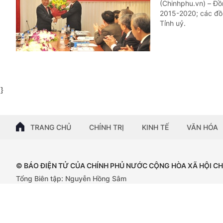
(Chinhphu.vn) – Đồ
2015-2020; các đồ
Tỉnh uỷ.
}
TRANG CHỦ
CHÍNH TRỊ
KINH TẾ
VĂN HÓA
© BÁO ĐIỆN TỬ CỦA CHÍNH PHỦ NƯỚC CỘNG HÒA XÃ HỘI C
Tổng Biên tập: Nguyễn Hồng Sâm
Giấy phép số: 102/GP-BTTTT, cấp ngày 15/04/2024.
Trụ sở: 16 Lê Hồng Phong - Ba Đình - Hà Nội;