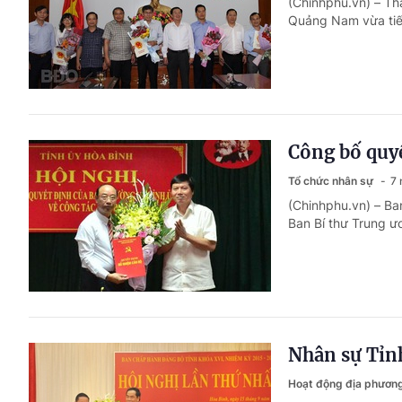
(Chinhphu.vn) – Thà
Quảng Nam vừa tiến
Công bố quy
Tổ chức nhân sự
7 
(Chinhphu.vn) – Ba
Ban Bí thư Trung ư
Nhân sự Tỉn
Hoạt động địa phươn