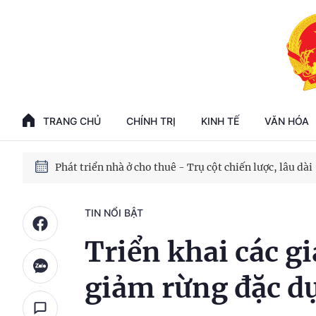
Phát triển kinh tế nhà nước trong kỷ nguyên mới
100 ngày xử lý các điểm nghẽn về chuyển đổi số
TRANG CHỦ
CHÍNH TRỊ
KINH TẾ
VĂN HÓA
Phát triển nhà ở cho thuê - Trụ cột chiến lược, lâu dài
Phát triển kinh tế nhà nước trong kỷ nguyên mới
TIN NỔI BẬT
Triển khai các g
giảm rừng đặc d