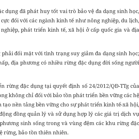
c dụng đã phát huy tốt vai trò bảo vệ đa dạng sinh học
h cực đối với các ngành kinh tế như nông nghiệp, du lịch
 nghiệp, phát triển kinh tế, xã hội ở cấp quốc gia và đị
phải đối mặt với tình trạng suy giảm đa dạng sinh học
thấp, địa phương có nhiều rừng đặc dụng đời sống ngườ
iển rừng đặc dụng tại quyết định số 24/2012/QĐ-TTg củ
ng không chỉ đối với bảo tồn phát triển bền vững các h
tạo nền tảng bền vững cho sự phát triển kinh tế-xã hội
ộng đồng quản lý và sử dụng hợp lý các giá trị dịch v
a phương sinh sống trong và vùng đệm các khu rừng đặ
 rừng, bảo tồn thiên nhiên.