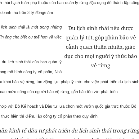
nh thái hạch toán phụ thuộc của ban quản lý rừng đặc dụng để thành lập côn
doanh thu trên 3 tỷ đồng/năm.
Du lịch sinh thái nếu được
ịch sinh thái là một trong những
quản lý tốt, góp phần bảo vệ
in ông cho biết cụ thể hơn về việc
cảnh quan thiên nhiên, giáo
dục cho mọi người ý thức bảo
du lịch sinh thái của ban quản lý
vệ rừng
sang mô hình công ty cổ phần, Nhà
khỏi bảo vệ rừng, tạo động lực pháp lý mới cho việc phát triển du lịch sin
 cao mức sống của người bảo vệ rừng, gắn bảo tồn với phát triển.
ối hợp với Bộ Kế hoạch và Đầu tư lựa chọn một vườn quốc gia trực thuộc Bộ
thực hiện thí điểm, lập công ty cổ phần theo quy định.
 kinh tế đầu tư phát triển du lịch sinh thái trong rừn