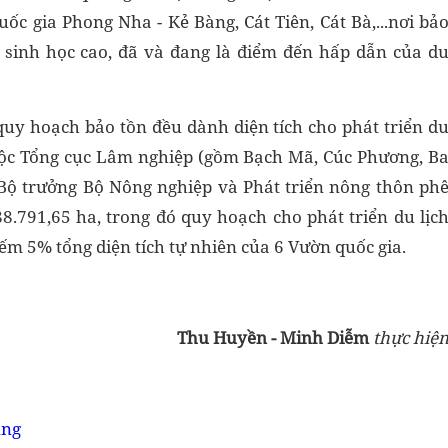
ốc gia Phong Nha - Kẻ Bàng, Cát Tiên, Cát Bà,...nơi bả
g sinh học cao, đã và đang là điểm đến hấp dẫn của d
uy hoạch bảo tồn đều dành diện tích cho phát triển d
thuộc Tổng cục Lâm nghiệp (gồm Bạch Mã, Cúc Phương, B
 Bộ trưởng Bộ Nông nghiệp và Phát triển nông thôn ph
88.791,65 ha, trong đó quy hoạch cho phát triển du lịc
hiếm 5% tổng diện tích tự nhiên của 6 Vườn quốc gia.
Thu Huyền - Minh Diễm
thực hiệ
ụng