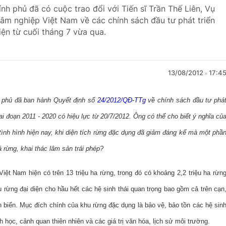
h phủ đã có cuộc trao đổi với Tiến sĩ Trần Thế Liên, Vụ
Lâm nghiệp Việt Nam về các chính sách đầu tư phát triển
ện từ cuối tháng 7 vừa qua.
13/08/2012
17:4
 phủ đã ban hành Quyết định số
24/2012/QĐ-TTg
về chính sách đầu tư phá
iai đoạn 2011 - 2020 có hiệu lực từ 20/7/2012. Ông có thể cho biết ý nghĩa củ
tình hình hiện nay, khi diện tích rừng đặc dụng đã giảm đáng kể mà một phầ
 rừng, khai thác lâm sản trái phép?
Việt Nam hiện có trên 13 triệu ha rừng, trong đó có khoảng 2,2 triệu ha rừn
 rừng đại diện cho hầu hết các hệ sinh thái quan trọng bao gồm cả trên cạn
 biển. Mục đích chính của khu rừng đặc dụng là bảo vệ, bảo tồn các hệ sin
h học, cảnh quan thiên nhiên và các giá trị văn hóa, lịch sử môi trường.