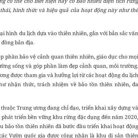
g có thể cho biết hiện nay có bao nhiêu diện tích rừn
 thái, hình thức và hiệu quả của hoạt động này như th
loại hình du lịch dựa vào thiên nhiên, gắn với bản sắc vă
 đồng bản địa.
góp phần bảo vệ cảnh quan thiên nhiên, giáo dục cho mọ
rường sống và góp phần làm đẹp cảnh quan, môi trường
ơng được tham gia và hưởng lợi từ các hoạt động du lịc
hư nhận thức, trách nhiệm về bảo tồn thiên nhiên, đ
 thuộc Trung ương đang chỉ đạo, triển khai xây dựng v
à phát triển bền vững khu rừng đặc dụng đến năm 2020
u bảo tồn thiên nhiên đã bước đầu triển khai hoạt độn
là các Vườn quốc gia được công nhận là khu di sản thiê