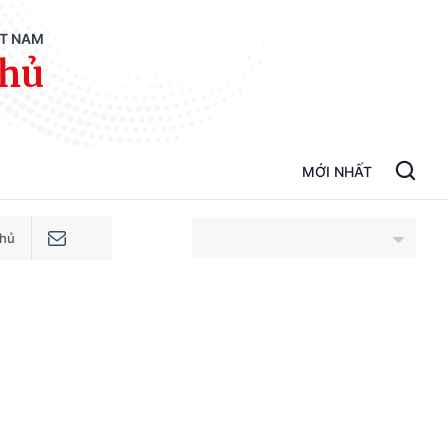
ỆT NAM
phủ
MỚI NHẤT
phủ
An Giang
Bắc Ninh
Cao Bằng