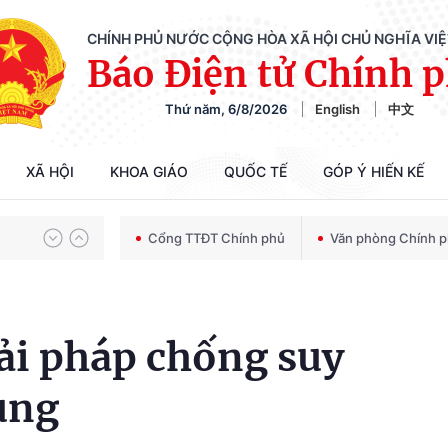
CHÍNH PHỦ NƯỚC CỘNG HÒA XÃ HỘI CHỦ NGHĨA VI
Báo Điện tử Chính 
Thứ năm, 6/8/2026
English
中文
Chiến dịch 500 ngày đêm tìm kiếm, quy tập và xác định danh tính hài cốt liệt sĩ
XÃ HỘI
KHOA GIÁO
QUỐC TẾ
GÓP Ý HIẾN KẾ
Bảo vệ nền tảng tư tưởng của Đảng trong kỷ nguyên phát triển mới
Cổng TTĐT Chính phủ
Văn phòng Chính 
Chiến dịch 500 ngày đêm tìm kiếm, quy tập và xác định danh tính hài cốt liệt sĩ
iải pháp chống suy
ụng