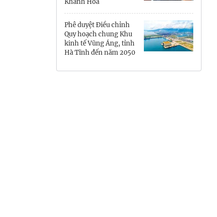
Khánh Hòa
Hưng Yên
Phê duyệt Điều chỉnh
Hải Phòng
Quy hoạch chung Khu
kinh tế Vũng Áng, tỉnh
Hà Tĩnh đến năm 2050
Khánh Hòa
Lai Châu
Lào Cai
Lâm Đồng
Lạng Sơn
Nghệ An
Ninh Bình
Phú Thọ