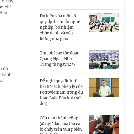
Cà Mau
c 8 Huy
g chỉ
 tỷ...
Cần Thơ
Dự kiến sửa một số
quy định chuẩn nghề
Điện Biên
nghiệp, bổ nhiệm
chức danh và xếp
Đà Nẵng
lương nhà giáo
Đắk Lắk
Thu phí cao tốc đoạn
Quảng Ngãi-Nha
Đồng Nai
Trang từ ngày 14/8
m đã
 thành
Đồng Tháp
...
Đề nghị quy định rõ
hai tư cách pháp lý của
Gia Lai
Petrovietnam trong dự
thảo Luật Dầu khí (sửa
Hà Nội
đổi)
Hồ Chí Minh
Cứu nạn thành công
30 ngư dân của tàu cá
Hà Tĩnh
bị cháy trên vùng biển