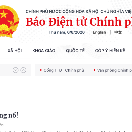
CHÍNH PHỦ NƯỚC CỘNG HÒA XÃ HỘI CHỦ NGHĨA VI
Báo Điện tử Chính 
Thứ năm, 6/8/2026
English
中文
XÃ HỘI
KHOA GIÁO
QUỐC TẾ
GÓP Ý HIẾN KẾ
Chiến dịch 500 ngày đêm tìm kiếm, quy tập và xác định danh tính hài cốt liệt sĩ
Cổng TTĐT Chính phủ
Văn phòng Chính 
Bảo vệ nền tảng tư tưởng của Đảng trong kỷ nguyên phát triển mới
ng nổ!
Chiến dịch 500 ngày đêm tìm kiếm, quy tập và xác định danh tính hài cốt liệt sĩ
ớc