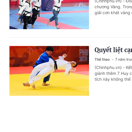
(Chinhphu.vn) - Đo
chương Vàng. Trong
giải cơn khát vàng 
Quyết liệt c
Thể thao
7 năm trư
(Chinhphu.vn) - Kế
giành thêm 7 Huy 
tích này không thể