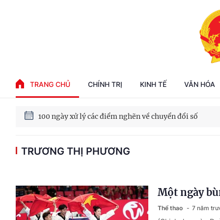
Phát triển kinh tế nhà nước trong kỷ nguyên mới
TRANG CHỦ
CHÍNH TRỊ
KINH TẾ
VĂN HÓA
100 ngày xử lý các điểm nghẽn về chuyển đổi số
TRƯƠNG THỊ PHƯƠNG
Phát triển nhà ở cho thuê - Trụ cột chiến lược, lâu dài
Phát triển kinh tế nhà nước trong kỷ nguyên mới
Một ngày bù
Thể thao
7 năm trư