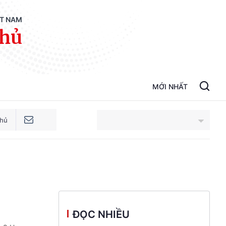
ỆT NAM
phủ
MỚI NHẤT
phủ
An Giang
Bắc Ninh
Cao Bằng
ĐỌC NHIỀU