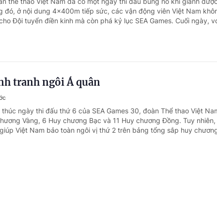
àn thể thao Việt Nam đã có một ngày thi đấu bùng nổ khi giành đượ
 đó, ở nội dung 4x400m tiếp sức, các vận động viên Việt Nam khôn
cho Đội tuyển điền kinh mà còn phá kỷ lục SEA Games. Cuối ngày, với
ạnh tranh ngôi Á quân
ớc
t thúc ngày thi đấu thứ 6 của SEA Games 30, đoàn Thể thao Việt Na
chương Vàng, 6 Huy chương Bạc và 11 Huy chương Đồng. Tuy nhiên,
 giúp Việt Nam bảo toàn ngôi vị thứ 2 trên bảng tổng sắp huy chương