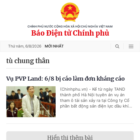
CHÍNH PHỦ NƯỚC CỘNG HÒA XÃ HỘI CHỦ NGHĨA VIỆT NAM
Báo Điện tử Chính phủ
Thứ năm,
6/8/2026
MỚI NHẤT
tù chung thân
Vụ PVP Land: 6/8 bị cáo làm đơn kháng cáo
(Chinhphu.vn) - Kể từ ngày TAND
thành phố Hà Nội tuyên án vụ án
tham ô tài sản xảy ra tại Công ty Cổ
phần bất động sản điện lực dầu khí...
Hiển thị thêm bài