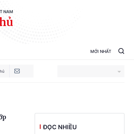
ỆT NAM
phủ
MỚI NHẤT
phủ
An Giang
Bắc Ninh
lớp
Cao Bằng
ĐỌC NHIỀU