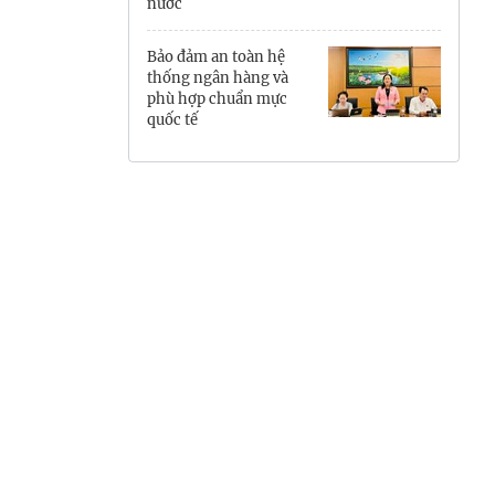
nước
Hưng Yên
Bảo đảm an toàn hệ
Hải Phòng
thống ngân hàng và
phù hợp chuẩn mực
quốc tế
Khánh Hòa
Lai Châu
Lào Cai
Lâm Đồng
Lạng Sơn
Nghệ An
Ninh Bình
Phú Thọ