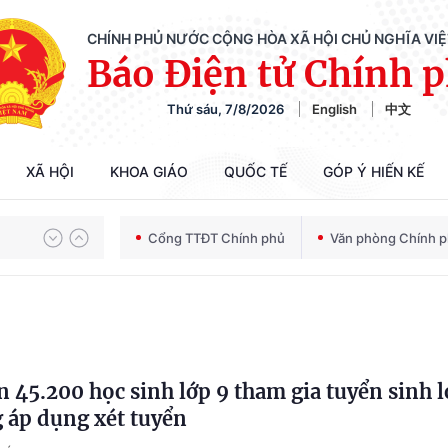
CHÍNH PHỦ NƯỚC CỘNG HÒA XÃ HỘI CHỦ NGHĨA VI
Báo Điện tử Chính 
Thứ sáu, 7/8/2026
English
中文
Chiến dịch 500 ngày đêm tìm kiếm, quy tập và xác định danh tính hài cốt liệt sĩ
XÃ HỘI
KHOA GIÁO
QUỐC TẾ
GÓP Ý HIẾN KẾ
Cổng TTĐT Chính phủ
Văn phòng Chính 
Bảo vệ nền tảng tư tưởng của Đảng trong kỷ nguyên phát triển mới
Chiến dịch 500 ngày đêm tìm kiếm, quy tập và xác định danh tính hài cốt liệt sĩ
 45.200 học sinh lớp 9 tham gia tuyển sinh 
g áp dụng xét tuyển