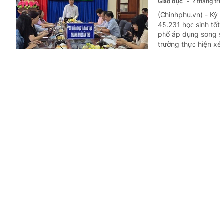
Giáo dục
2 tháng t
(Chinhphu.vn) - Kỳ
45.231 học sinh tố
phố áp dụng song s
trường thực hiện x