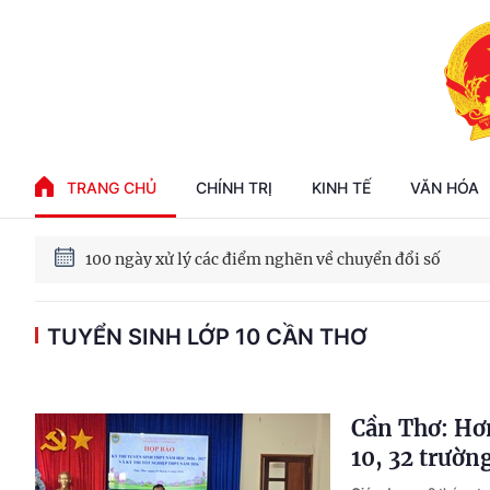
Phát triển kinh tế nhà nước trong kỷ nguyên mới
TRANG CHỦ
CHÍNH TRỊ
KINH TẾ
VĂN HÓA
100 ngày xử lý các điểm nghẽn về chuyển đổi số
Phát triển nhà ở cho thuê - Trụ cột chiến lược, lâu dài
TUYỂN SINH LỚP 10 CẦN THƠ
Phát triển kinh tế nhà nước trong kỷ nguyên mới
Cần Thơ: Hơn
10, 32 trườn