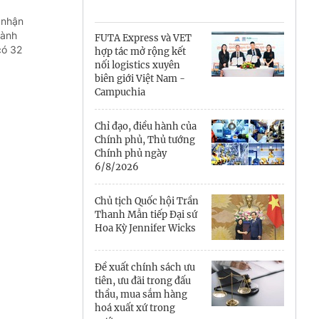
Cà Mau
 nhận
Cần Thơ
hành
FUTA Express và VET
có 32
hợp tác mở rộng kết
Điện Biên
nối logistics xuyên
biên giới Việt Nam -
Đà Nẵng
Campuchia
Đắk Lắk
Chỉ đạo, điều hành của
Chính phủ, Thủ tướng
Đồng Nai
Chính phủ ngày
6/8/2026
Đồng Tháp
Chủ tịch Quốc hội Trần
Gia Lai
Thanh Mẫn tiếp Đại sứ
Hoa Kỳ Jennifer Wicks
Hà Nội
Đề xuất chính sách ưu
Hồ Chí Minh
tiên, ưu đãi trong đấu
thầu, mua sắm hàng
Hà Tĩnh
hoá xuất xứ trong