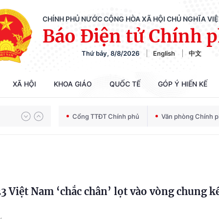
CHÍNH PHỦ NƯỚC CỘNG HÒA XÃ HỘI CHỦ NGHĨA VI
Báo Điện tử Chính 
Thứ bảy, 8/8/2026
English
中文
XÃ HỘI
KHOA GIÁO
QUỐC TẾ
GÓP Ý HIẾN KẾ
Chiến dịch 500 ngày đêm tìm kiếm, quy tập và xác định danh tính hài cốt liệt sĩ
Cổng TTĐT Chính phủ
Văn phòng Chính 
Bảo vệ nền tảng tư tưởng của Đảng trong kỷ nguyên phát triển mới
3 Việt Nam ‘chắc chân’ lọt vào vòng chung k
Chiến dịch 500 ngày đêm tìm kiếm, quy tập và xác định danh tính hài cốt liệt sĩ