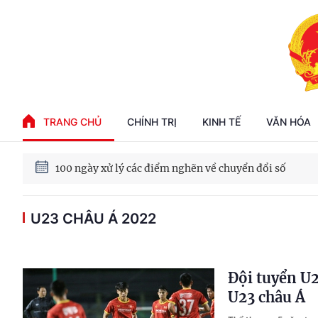
Phát triển kinh tế nhà nước trong kỷ nguyên mới
TRANG CHỦ
CHÍNH TRỊ
KINH TẾ
VĂN HÓA
100 ngày xử lý các điểm nghẽn về chuyển đổi số
U23 CHÂU Á 2022
Phát triển nhà ở cho thuê - Trụ cột chiến lược, lâu dài
Phát triển kinh tế nhà nước trong kỷ nguyên mới
Đội tuyển U2
U23 châu Á