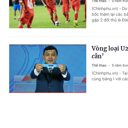
Thể thao
5 năm trư
(Chinhphu.vn) - Do
bốc thăm lại các b
gặp 2 đối thủ là Đ
Vòng loại U2
cân’
Thể thao
5 năm trư
(Chinhphu.vn) - Tạ
cùng bảng I với cá