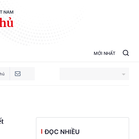
ỆT NAM
phủ
MỚI NHẤT
phủ
An Giang
Bắc Ninh
ết
Cao Bằng
ĐỌC NHIỀU