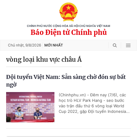
CHÍNH PHỦ NƯỚC CỘNG HÒA XÃ HỘI CHỦ NGHĨA VIỆT NAM
Báo Điện tử Chính phủ
Chủ nhật,
9/8/2026
MỚI NHẤT
vòng loại khu vực châu Á
Đội tuyển Việt Nam: Sẵn sàng chờ đón sự bất
ngờ
(Chinhphu.vn) - Đêm nay (7/6), các
học trò HLV Park Hang - seo bước
vào trận đấu thứ 6 vòng loại World
Cup 2022, gặp Đội tuyển Indonesia...